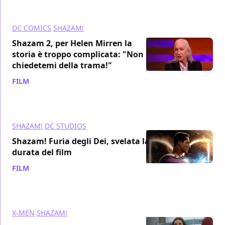
DC COMICS
SHAZAM!
Shazam 2, per Helen Mirren la
storia è troppo complicata: "Non
chiedetemi della trama!"
FILM
/ 27 feb 2023
SHAZAM!
DC STUDIOS
Shazam! Furia degli Dei, svelata la
durata del film
FILM
/ 23 feb 2023
X-MEN
SHAZAM!