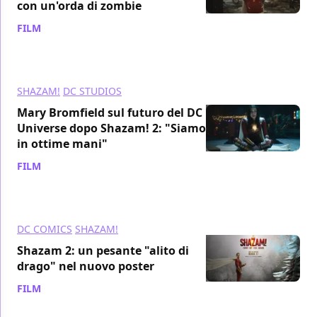
con un'orda di zombie
FILM
/ 20 feb 2023
SHAZAM!
DC STUDIOS
Mary Bromfield sul futuro del DC
Universe dopo Shazam! 2: "Siamo
in ottime mani"
FILM
/ 16 feb 2023
DC COMICS
SHAZAM!
Shazam 2: un pesante "alito di
drago" nel nuovo poster
FILM
/ 09 feb 2023