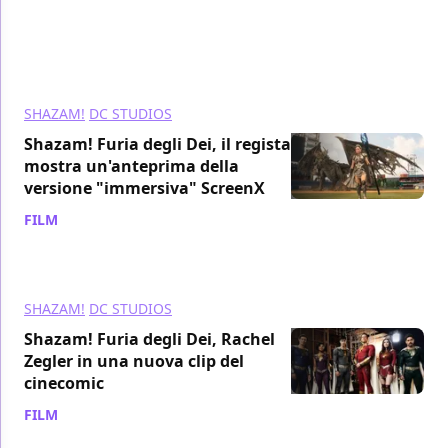
SHAZAM!
DC STUDIOS
Shazam! Furia degli Dei, il regista
mostra un'anteprima della
versione "immersiva" ScreenX
FILM
/ 27 feb 2023
SHAZAM!
DC STUDIOS
Shazam! Furia degli Dei, Rachel
Zegler in una nuova clip del
cinecomic
FILM
/ 27 feb 2023