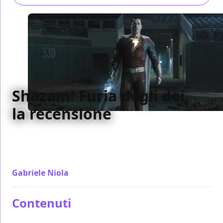
Shazam! Furia degli dei,
la recensione
Al secondo film Shazam! Furia degli dei conferma
quanto di buono visto nel primo, anche troppo,
creando un film uguale
Gabriele Niola
/ 16 mar 2023
Contenuti