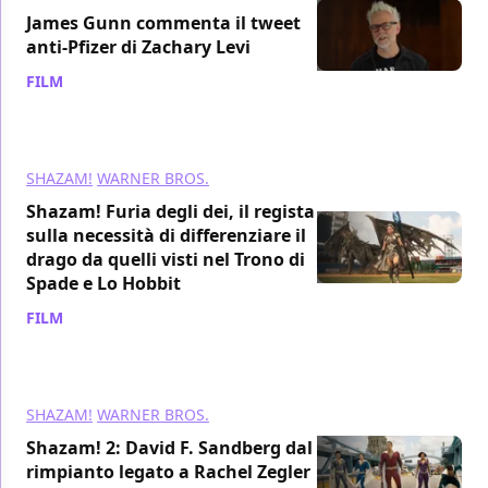
James Gunn commenta il tweet
anti-Pfizer di Zachary Levi
FILM
/ 31 gen 2023
SHAZAM!
WARNER BROS.
Shazam! Furia degli dei, il regista
sulla necessità di differenziare il
drago da quelli visti nel Trono di
Spade e Lo Hobbit
FILM
/ 30 gen 2023
SHAZAM!
WARNER BROS.
Shazam! 2: David F. Sandberg dal
rimpianto legato a Rachel Zegler