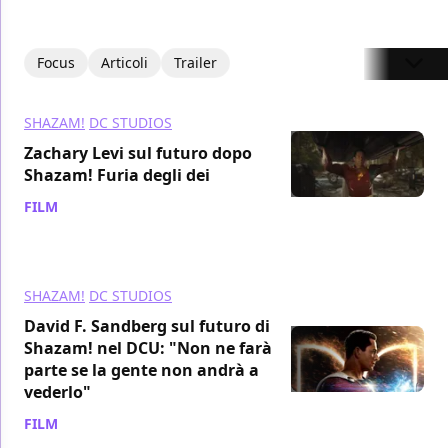
Focus
Articoli
Trailer
SHAZAM!
DC STUDIOS
Zachary Levi sul futuro dopo
Shazam! Furia degli dei
FILM
/ 02 mar 2023
SHAZAM!
DC STUDIOS
David F. Sandberg sul futuro di
Shazam! nel DCU: "Non ne farà
parte se la gente non andrà a
vederlo"
FILM
/ 28 feb 2023