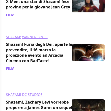
X-Men: una star di Shazam! fece il
provino per la giovane Jean Grey
FILM
/ 22 feb 2023
SHAZAM!
WARNER BROS.
Shazam! Furia degli Dei: aperte le
prevendite, il 16 marzo la
proiezione evento ad Arcadia
Cinema con BadTaste!
FILM
/ 21 feb 2023
SHAZAM!
DC STUDIOS
Shazam!, Zachary Levi vorrebbe
proporre a James Gunn un sequel