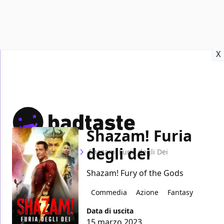
Recensioni
Format video
Marvel
Netflix
Disney+
Prime
X
Shazam! Furia
degli dei
Home
Film
Shazam! Furia degli Dei
Shazam! Fury of the Gods
Commedia
Azione
Fantasy
Data di uscita
15 marzo 2023