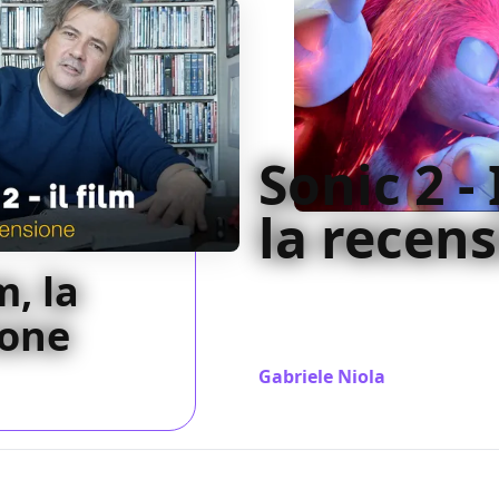
Sonic 2 - 
la recen
m, la
Un film più equilibrato e ben
stesso funestato da una scrit
ione
sforzo insufficiente
Gabriele Niola
/ 06 apr 2022