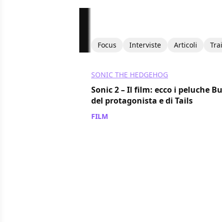
Focus
Interviste
Articoli
Tra
SONIC THE HEDGEHOG
Sonic 2 – Il film: ecco i peluche B
del protagonista e di Tails
FILM
/ 27 mar 2022