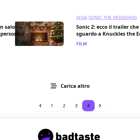
SEGA
SONIC THE HEDGEHOG
un salotto
Sonic 2: ecco il trailer che
supersonica
sguardo a Knuckles the E
FILM
/ 10 dic 2021
Carica altro
1
2
3
4