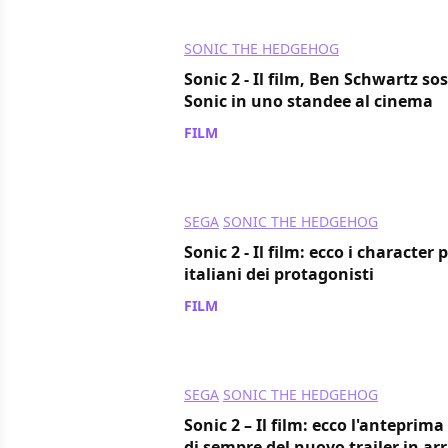
SONIC THE HEDGEHOG
Sonic 2 - Il film, Ben Schwartz sos
Sonic in uno standee al cinema
FILM
/ 23 mar 2022
SEGA
SONIC THE HEDGEHOG
Sonic 2 - Il film: ecco i character 
italiani dei protagonisti
FILM
/ 17 mar 2022
SEGA
SONIC THE HEDGEHOG
Sonic 2 – Il film: ecco l'anteprima
di sempre del nuovo trailer in arr