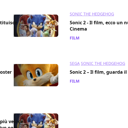
SONIC THE HEDGEHOG
tituisce
Sonic 2 - Il film, ecco un
Cinema
FILM
/ 20 mar 2022
SEGA
SONIC THE HEDGEHOG
poster
Sonic 2 – Il film, guarda il 
FILM
/ 14 mar 2022
 più veloce
ivo oggi