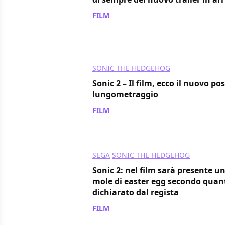
FILM
/ 14 mar 2022
SONIC THE HEDGEHOG
Sonic 2 – Il film, ecco il nuovo po
lungometraggio
FILM
/ 06 mar 2022
SEGA
SONIC THE HEDGEHOG
Sonic 2: nel film sarà presente 
mole di easter egg secondo quan
dichiarato dal regista
FILM
/ 22 feb 2022