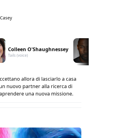
 Casey
Colleen O'Shaughnessey
Idris Elba
Tails (voice)
Knuckles (voice)
cettano allora di lasciarlo a casa
un nuovo partner alla ricerca di
ntraprendere una nuova missione.