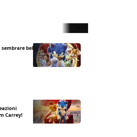
io sembrare bello"
reazioni
im Carrey!