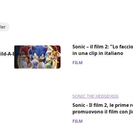
iler
Sonic – il film 2: "Lo facc
in una clip in italiano
uild-A-Bear
FILM
/ 26 mar 2022
SONIC THE HEDGEHOG
Sonic - Il film 2, le prime 
promuovono il film con J
FILM
/ 26 mar 2022