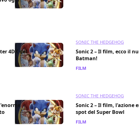
SONIC THE HEDGEHOG
ster 4DX del
Sonic 2 – Il film, ecco il n
Batman!
FILM
/ 02 mar 2022
SONIC THE HEDGEHOG
un'enorme
Sonic 2 – Il film, l'azione 
to
spot del Super Bowl
FILM
/ 11 feb 2022