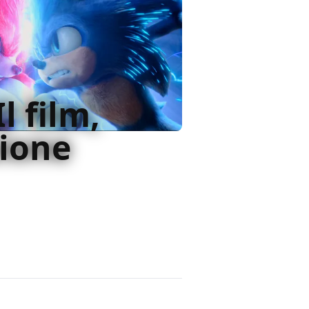
Il film,
sione
 realizzato del primo, ma lo
tura terribile che lo rende lo