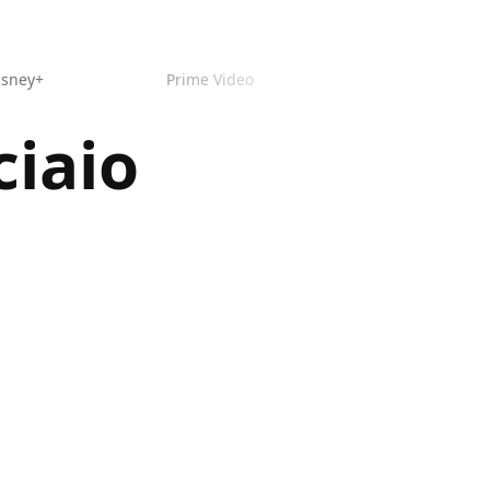
isney+
Prime Video
ciaio