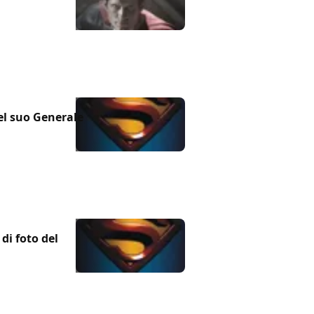
l suo Generale
di foto del