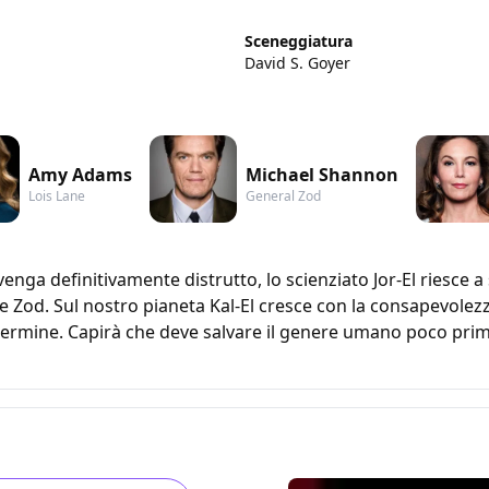
Sceneggiatura
David S. Goyer
Amy Adams
Michael Shannon
Lois Lane
General Zod
nga definitivamente distrutto, lo scienziato Jor-El riesce a s
le Zod. Sul nostro pianeta Kal-El cresce con la consapevolezz
ermine. Capirà che deve salvare il genere umano poco prima 