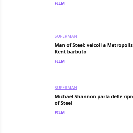
FILM
/ 13 ott 2011
SUPERMAN
Man of Steel: veicoli a Metropolis
Kent barbuto
FILM
/ 06 ott 2011
SUPERMAN
Michael Shannon parla delle ripr
of Steel
FILM
/ 01 ott 2011