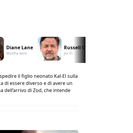
Diane Lane
Russell Crowe
An
Martha Kent
Jor-El
Fao
pedire il figlio neonato Kal-El sulla
a di essere diverso e di avere un
dell’arrivo di Zod, che intende