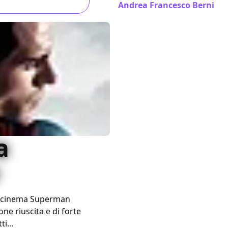
Andrea Francesco Berni
/ 1
a
al cinema Superman
ne riuscita e di forte
i...