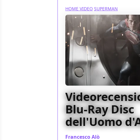
HOME VIDEO
SUPERMAN
Videorecensio
Blu-Ray Disc
dell'Uomo d'
Francesco Alò
/ 09 nov 2013