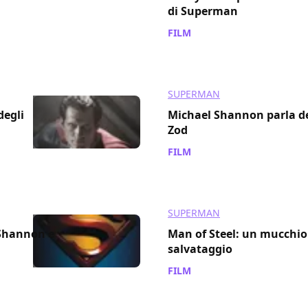
di Superman
FILM
/ 07 nov 2011
SUPERMAN
degli
Michael Shannon parla de
Zod
FILM
/ 31 ott 2011
SUPERMAN
 Shannon e
Man of Steel: un mucchio 
salvataggio
FILM
/ 27 ott 2011