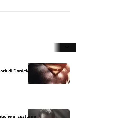
work di Daniele
ritiche al costume