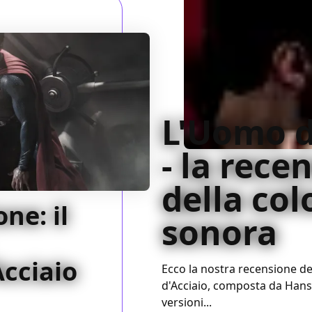
L'Uomo d
- la rece
della co
ne: il
sonora
Acciaio
Ecco la nostra recensione d
d'Acciaio, composta da Hans
versioni...