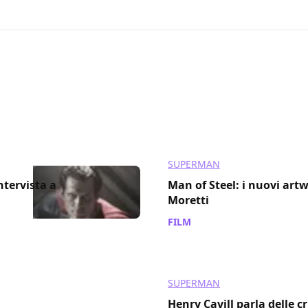
013
SUPERMAN
ntervista a
Man of Steel: i nuovi art
Moretti
FILM
/ 13 nov 2011
SUPERMAN
Henry Cavill parla delle c