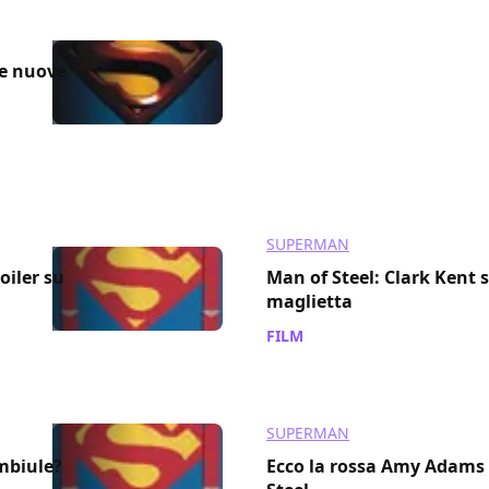
le nuove
SUPERMAN
oiler su
Man of Steel: Clark Kent s
maglietta
FILM
/ 14 ott 2011
SUPERMAN
embiule?
Ecco la rossa Amy Adams 