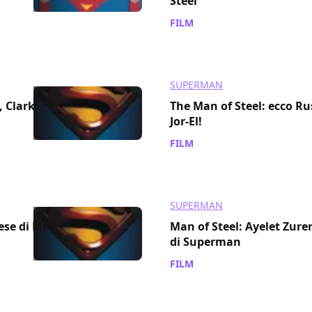
Steel
FILM
/ 07 ott 2011
SUPERMAN
, Clark
The Man of Steel: ecco R
Jor-El!
FILM
/ 04 ott 2011
SUPERMAN
ese di Man
Man of Steel: Ayelet Zure
di Superman
FILM
/ 26 set 2011