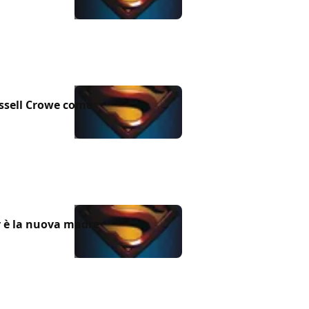
ussell Crowe come
r è la nuova madre