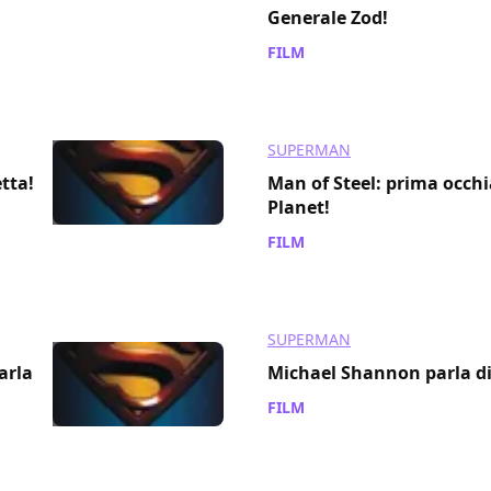
Generale Zod!
FILM
/ 15 set 2011
SUPERMAN
etta!
Man of Steel: prima occhi
Planet!
FILM
/ 14 set 2011
SUPERMAN
arla
Michael Shannon parla di
FILM
/ 10 set 2011