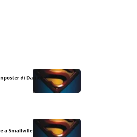
anposter di Daniele
e a Smallville