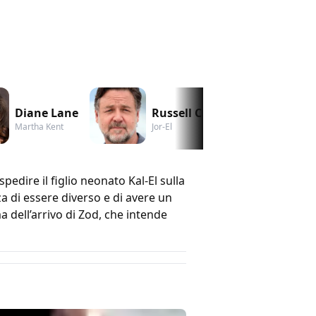
Diane Lane
Russell Crowe
An
Martha Kent
Jor-El
Fao
pedire il figlio neonato Kal-El sulla
a di essere diverso e di avere un
dell’arrivo di Zod, che intende