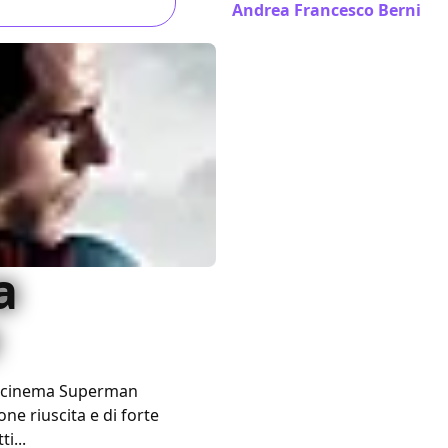
Andrea Francesco Berni
/ 1
a
al cinema Superman
ne riuscita e di forte
i...