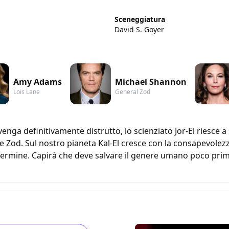
Sceneggiatura
David S. Goyer
Amy Adams
Michael Shannon
Lois Lane
General Zod
nga definitivamente distrutto, lo scienziato Jor-El riesce a s
le Zod. Sul nostro pianeta Kal-El cresce con la consapevolezz
ermine. Capirà che deve salvare il genere umano poco prima 