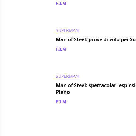
FILM
/ 05 set 2011
SUPERMAN
Man of Steel: prove di volo per 
FILM
/ 03 set 2011
SUPERMAN
Man of Steel: spettacolari esplos
Plano
FILM
/ 31 ago 2011