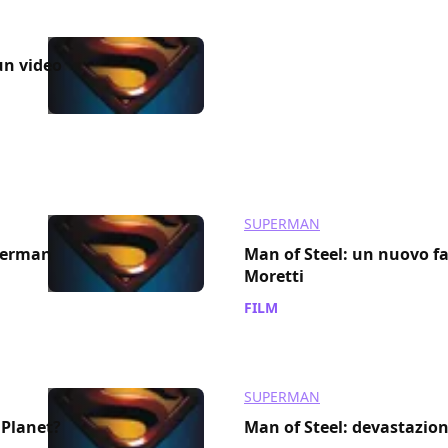
un video
SUPERMAN
perman
Man of Steel: un nuovo f
Moretti
FILM
/ 06 set 2011
SUPERMAN
 Planet?
Man of Steel: devastazion