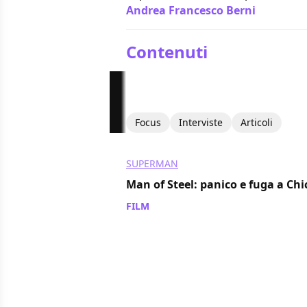
Andrea Francesco Berni
/ 15 giu 2
Contenuti
Focus
Interviste
Articoli
SUPERMAN
Man of Steel: panico e fuga a Ch
FILM
/ 19 set 2011