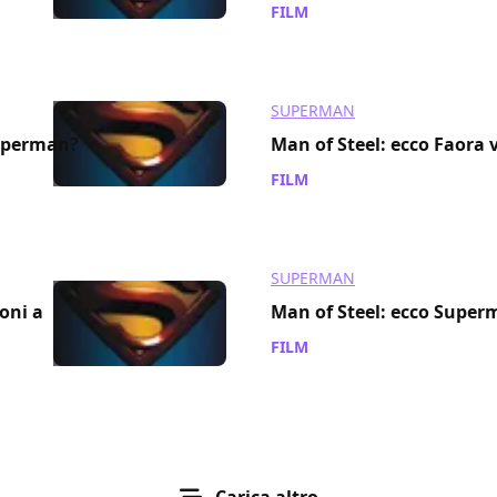
FILM
/ 04 set 2011
SUPERMAN
Superman?
Man of Steel: ecco Faora v
FILM
/ 02 set 2011
SUPERMAN
ioni a
Man of Steel: ecco Superm
FILM
/ 31 ago 2011
Carica altro