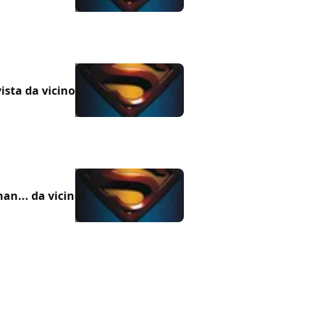
ista da vicino
an... da vicino!