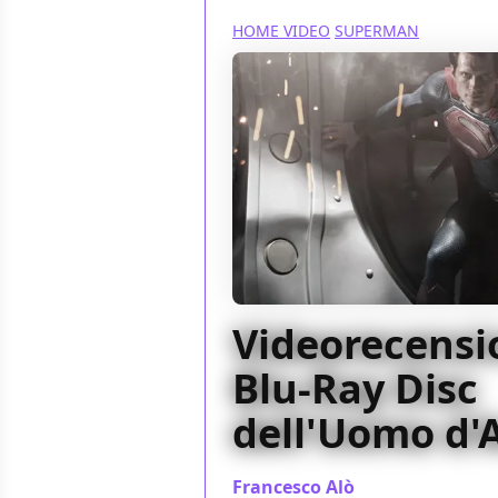
HOME VIDEO
SUPERMAN
Videorecensio
Blu-Ray Disc
dell'Uomo d'
Francesco Alò
/ 09 nov 2013