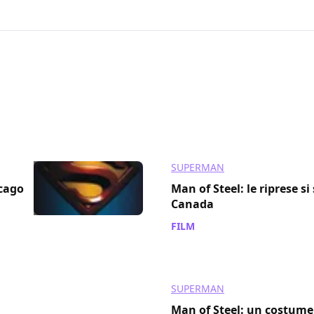
013
SUPERMAN
icago
Man of Steel: le riprese s
Canada
FILM
/ 18 set 2011
SUPERMAN
Man of Steel: un costume 