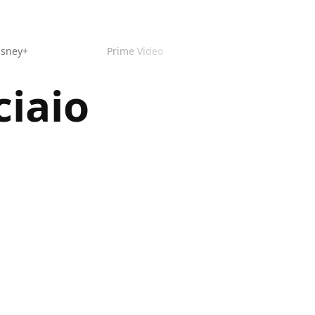
isney+
Prime Video
ciaio