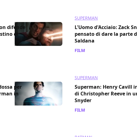
SUPERMAN
on difende
L'Uomo d'Acciaio: Zack S
stino di
pensato di dare la parte d
Saldana
FILM
/ 21 mag 2019
SUPERMAN
dossa per
Superman: Henry Cavill i
erman in
di Christopher Reeve in u
Snyder
FILM
/ 08 mag 2018