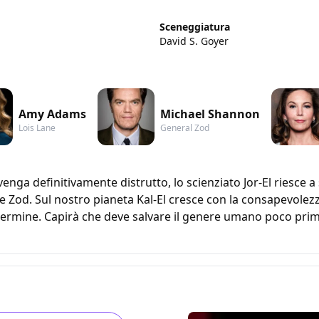
Sceneggiatura
David S. Goyer
Amy Adams
Michael Shannon
Lois Lane
General Zod
nga definitivamente distrutto, lo scienziato Jor-El riesce a s
le Zod. Sul nostro pianeta Kal-El cresce con la consapevolezz
ermine. Capirà che deve salvare il genere umano poco prima 