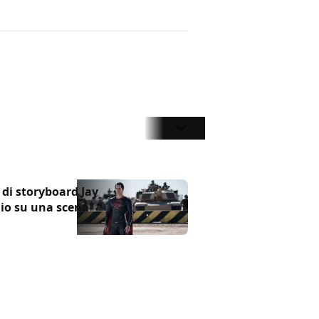
a di storyboard Jay
lio su una scena