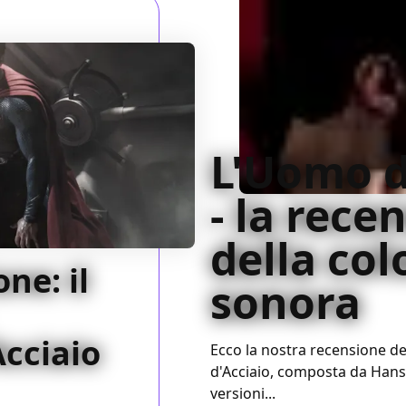
L'Uomo d
- la rece
della co
ne: il
sonora
Acciaio
Ecco la nostra recensione d
d'Acciaio, composta da Hans
versioni...