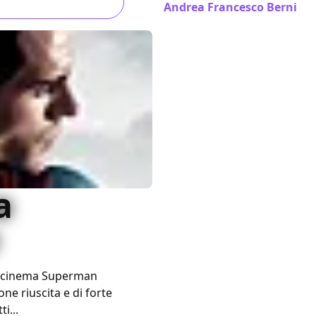
Andrea Francesco Berni
/ 1
a
al cinema Superman
ne riuscita e di forte
i...