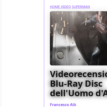
HOME VIDEO
SUPERMAN
Videorecensio
Blu-Ray Disc
dell'Uomo d'
Francesco Alò
/ 09 nov 2013