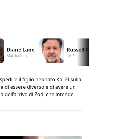
Diane Lane
Russell Crowe
An
Martha Kent
Jor-El
Fao
pedire il figlio neonato Kal-El sulla
a di essere diverso e di avere un
dell’arrivo di Zod, che intende