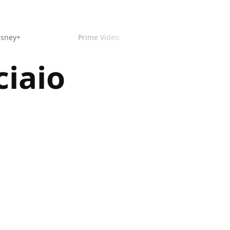
isney+
Prime Video
ciaio