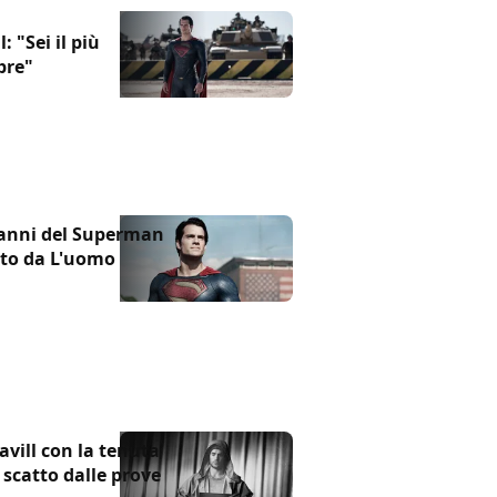
 "Sei il più
pre"
9 anni del Superman
oto da L'uomo
avill con la tenuta
scatto dalle prove