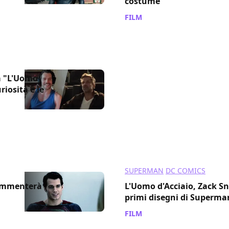
costume
FILM
/ 04 nov 2020
a "L'Uomo
uriosità e le
SUPERMAN
DC COMICS
commenterà
L'Uomo d'Acciaio, Zack Sn
primi disegni di Superma
FILM
/ 21 apr 2020