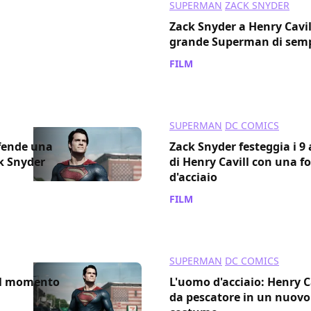
SUPERMAN
ZACK SNYDER
Zack Snyder a Henry Cavill:
grande Superman di sem
FILM
/ 27 ott 2022
SUPERMAN
DC COMICS
ifende una
Zack Snyder festeggia i 
ck Snyder
di Henry Cavill con una f
d'acciaio
FILM
/ 16 giu 2022
SUPERMAN
DC COMICS
sul momento
L'uomo d'acciaio: Henry C
da pescatore in un nuovo 