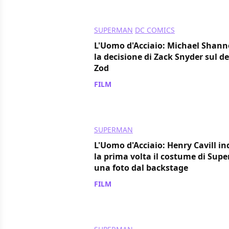
SUPERMAN
DC COMICS
L'Uomo d'Acciaio: Michael Shann
la decisione di Zack Snyder sul de
Zod
FILM
/ 11 apr 2020
SUPERMAN
L'Uomo d'Acciaio: Henry Cavill in
la prima volta il costume di Sup
una foto dal backstage
FILM
/ 13 giu 2018