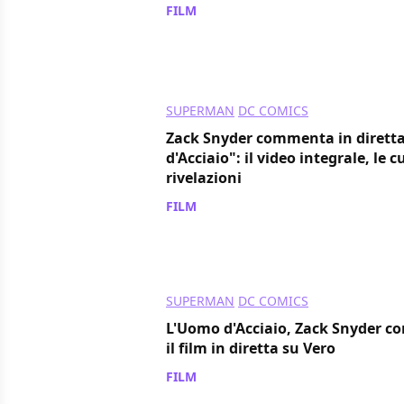
FILM
/ 15 nov 2021
SUPERMAN
DC COMICS
Zack Snyder commenta in dirett
d'Acciaio": il video integrale, le c
rivelazioni
FILM
/ 21 mag 2020
SUPERMAN
DC COMICS
L'Uomo d'Acciaio, Zack Snyder 
il film in diretta su Vero
FILM
/ 19 mag 2020