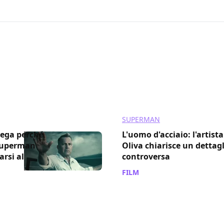
013
SUPERMAN
iega perché
L'uomo d'acciaio: l'artist
“Superman
Oliva chiarisce un dettag
rsi al
controversa
FILM
/ 06 ott 2023