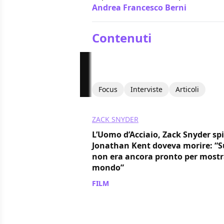
Andrea Francesco Berni
/ 15 giu 2
Contenuti
Focus
Interviste
Articoli
ZACK SNYDER
L’Uomo d’Acciaio, Zack Snyder sp
Jonathan Kent doveva morire: 
non era ancora pronto per mostra
mondo”
FILM
/ 19 apr 2024