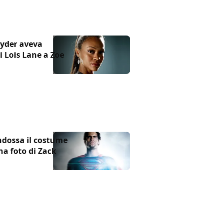
nyder aveva
i Lois Lane a Zoe
ndossa il costume
na foto di Zack