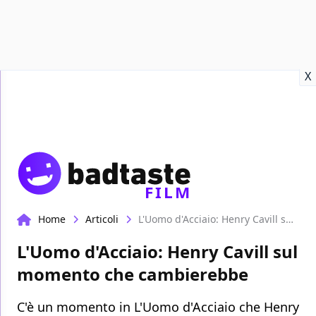
Recensioni
Format video
Marvel
Netflix
Disney+
Prime
X
FILM
Home
Articoli
L'Uomo d'Acciaio: Henry Cavill sul momento che cambierebbe
L'Uomo d'Acciaio: Henry Cavill sul
momento che cambierebbe
C'è un momento in L'Uomo d'Acciaio che Henry