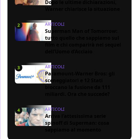
Dopo le ultime dichiarazioni,
Warner chiarisce la situazione
ARTICOLI
2
Superman Man of Tomorrow:
tutto quello che sappiamo sul
film e chi comparirà nel sequel
dell’Uomo d’Acciaio
ARTICOLI
3
Paramount-Warner Bros: gli
sceneggiatori e 12 Stati
bloccano la fusione da 111
miliardi. Ora che succede?
ARTICOLI
4
Arriva l'attesissima serie
spinoff di Superman: cosa
sappiamo al momento