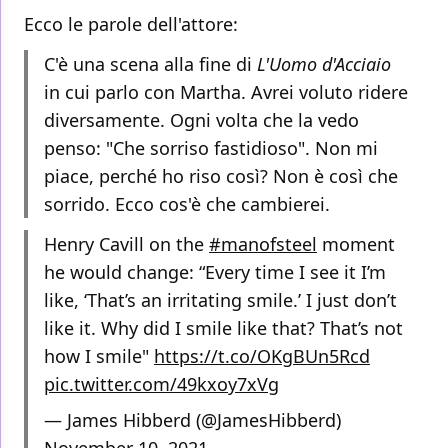
Ecco le parole dell'attore:
C'è una scena alla fine di
L'Uomo d'Acciaio
in cui parlo con Martha. Avrei voluto ridere
diversamente. Ogni volta che la vedo
penso: "Che sorriso fastidioso". Non mi
piace, perché ho riso così? Non è così che
sorrido. Ecco cos'è che cambierei.
Henry Cavill on the
#manofsteel
moment
he would change: “Every time I see it I’m
like, ‘That’s an irritating smile.’ I just don’t
like it. Why did I smile like that? That’s not
how I smile"
https://t.co/OKgBUn5Rcd
pic.twitter.com/49kxoy7xVg
— James Hibberd (@JamesHibberd)