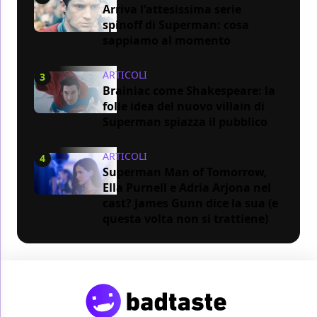
Arriva l'attesissima serie
spinoff di Superman: cosa
sappiamo al momento
ARTICOLI
3
Brainiac come Shakespeare: la
folle idea del nuovo villain di
Superman spiazza il pubblico
ARTICOLI
4
Superman Man of Tomorrow,
Ella Purnell e Adria Arjona nel
cast? James Gunn dice la sua (e
questa volta non si trattiene)