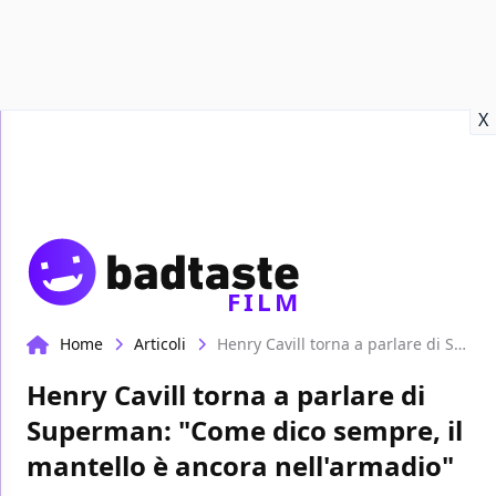
Recensioni
Format video
Marvel
Netflix
Disney+
Prime
X
FILM
Home
Articoli
Henry Cavill torna a parlare di Superman: "Come dico sempre, il mantello è ancora nell'armadio"
Henry Cavill torna a parlare di
Superman: "Come dico sempre, il
mantello è ancora nell'armadio"