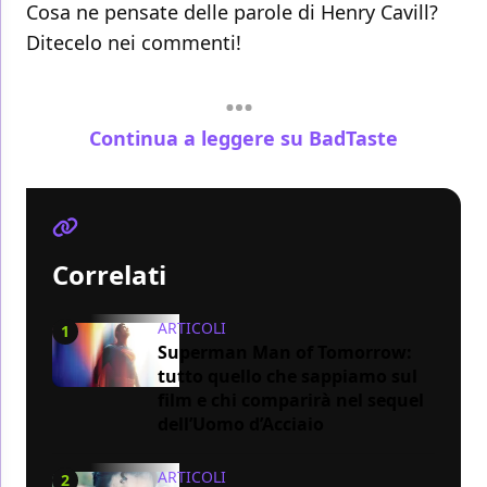
Cosa ne pensate delle parole di Henry Cavill?
Ditecelo nei commenti!
Continua a leggere su BadTaste
Correlati
ARTICOLI
1
Superman Man of Tomorrow:
tutto quello che sappiamo sul
film e chi comparirà nel sequel
dell’Uomo d’Acciaio
ARTICOLI
2