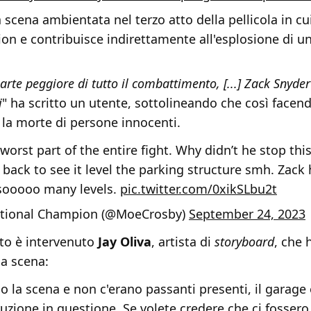
la scena ambientata nel terzo atto della pellicola in 
on e contribuisce indirettamente all'esplosione di un
arte peggiore di tutto il combattimento, [...] Zack Snyde
i
" ha scritto un utente, sottolineando che così face
la morte di persone innocenti.
 worst part of the entire fight. Why didn’t he stop thi
back to see it level the parking structure smh. Zack 
sooooo many levels.
pic.twitter.com/0xikSLbu2t
tional Champion (@MoeCrosby)
September 24, 2023
to è intervenuto
Jay Oliva
, artista di
storyboard
, che 
la scena:
io la scena e non c'erano passanti presenti, il garage
ruzione in questione. Se volete credere che ci fossero