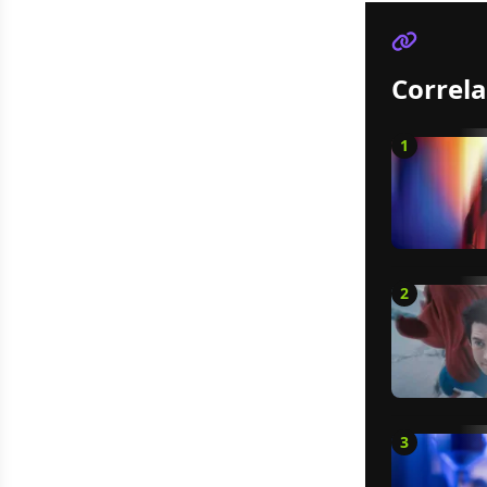
Correla
1
2
3