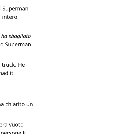
cui Superman
 intero
r ha sbagliato
ndo Superman
s truck. He
had it
ha chiarito un
 era vuoto
 persone lì