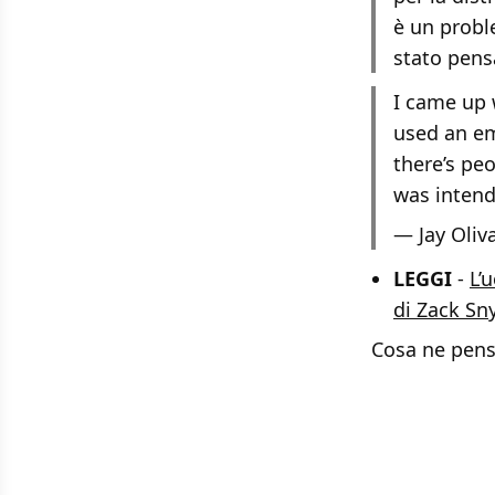
è un probl
stato pens
I came up 
used an em
there’s peo
was intende
— Jay Oliv
LEGGI
-
L’
di Zack Sn
Cosa ne pens