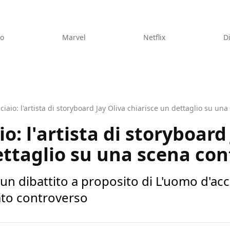
eo
Marvel
Netflix
D
ciaio: l'artista di storyboard Jay Oliva chiarisce un dettaglio su un
o: l'artista di storyboard
ettaglio su una scena con
 un dibattito a proposito di L'uomo d'ac
to controverso