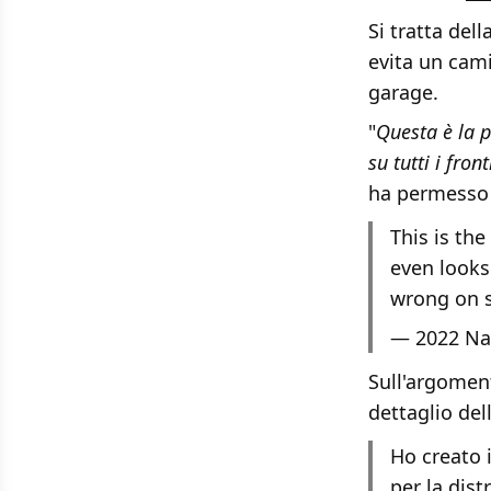
Si tratta del
evita un cami
garage.
"
Questa è la p
su tutti i front
ha permesso 
This is the
even looks 
wrong on 
— 2022 Na
Sull'argomen
dettaglio del
Ho creato 
per la dist