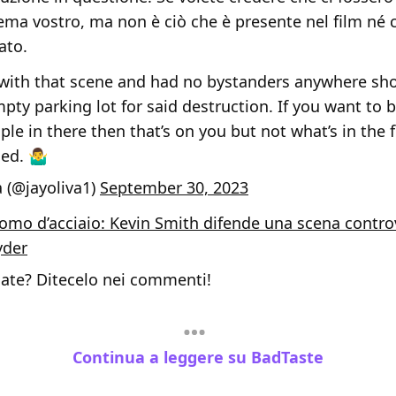
ema vostro, ma non è ciò che è presente nel film né c
ato.
with that scene and had no bystanders anywhere s
pty parking lot for said destruction. If you want to b
ple in there then that’s on you but not what’s in the 
d. 🤷‍♂️
a (@jayoliva1)
September 30, 2023
uomo d’acciaio: Kevin Smith difende una scena contro
yder
ate? Ditecelo nei commenti!
Continua a leggere su BadTaste