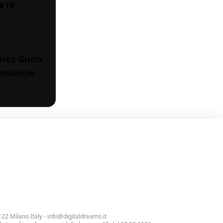
a (e
James Gunn
annuncio
122 Milano Italy -
info@digitaldreams.it