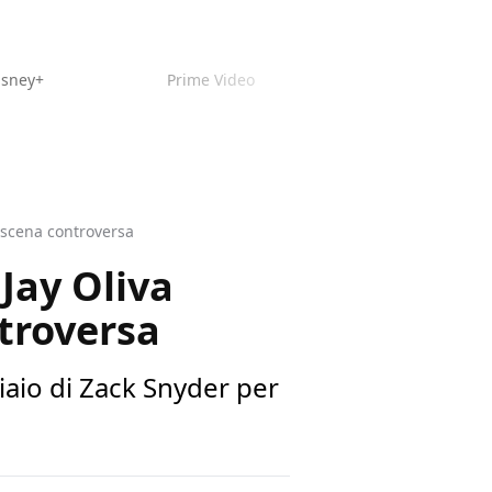
isney+
Prime Video
a scena controversa
 Jay Oliva
troversa
ciaio di Zack Snyder per