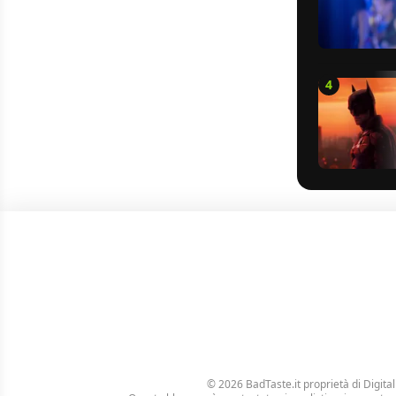
4
© 2026 BadTaste.it proprietà di
Digital