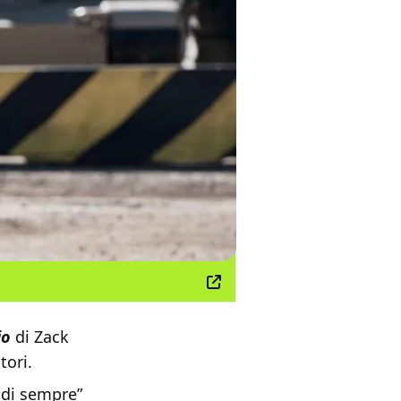
io
di Zack
tori.
 di sempre”