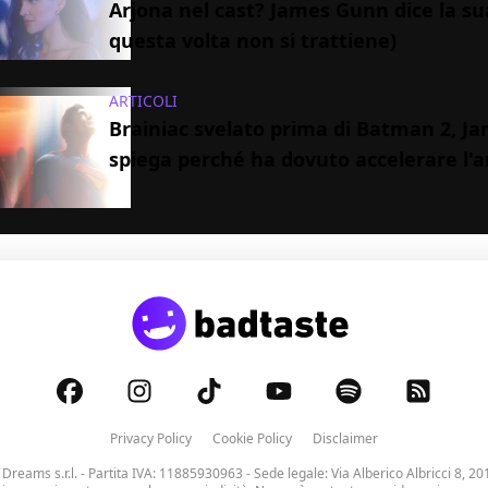
Arjona nel cast? James Gunn dice la su
questa volta non si trattiene)
ARTICOLI
Brainiac svelato prima di Batman 2, 
spiega perché ha dovuto accelerare l'
Privacy Policy
Cookie Policy
Disclaimer
 Dreams s.r.l.
- Partita IVA: 11885930963 - Sede legale: Via Alberico Albricci 8, 20