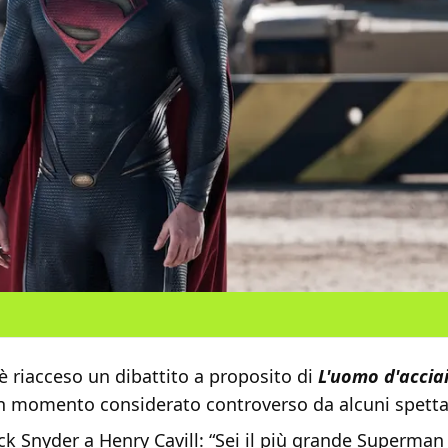
è riacceso un dibattito a proposito di
L'uomo d'accia
n momento considerato controverso da alcuni spetta
ck Snyder a Henry Cavill: “Sei il più grande Superman