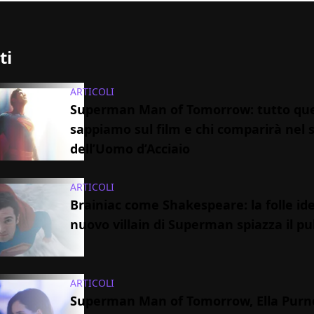
ti
ARTICOLI
Superman Man of Tomorrow: tutto que
sappiamo sul film e chi comparirà nel 
dell’Uomo d’Acciaio
ARTICOLI
Brainiac come Shakespeare: la folle id
nuovo villain di Superman spiazza il pu
ARTICOLI
Superman Man of Tomorrow, Ella Purne