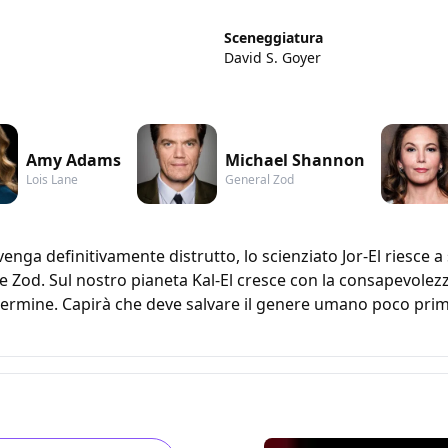
Sceneggiatura
David S. Goyer
Amy Adams
Michael Shannon
Lois Lane
General Zod
nga definitivamente distrutto, lo scienziato Jor-El riesce a s
le Zod. Sul nostro pianeta Kal-El cresce con la consapevolezz
ermine. Capirà che deve salvare il genere umano poco prima 