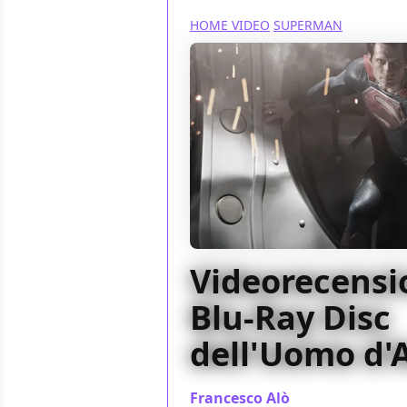
HOME VIDEO
SUPERMAN
Videorecensio
Blu-Ray Disc
dell'Uomo d'
Francesco Alò
/ 09 nov 2013