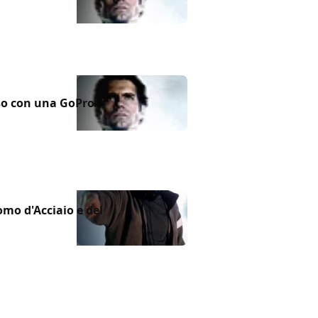
so con una GoPro!
omo d'Acciaio e del