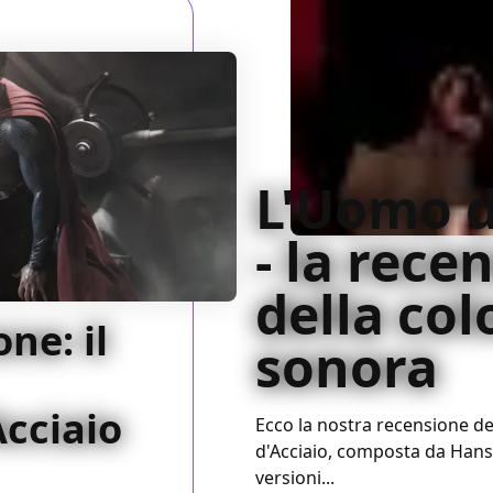
L'Uomo d
- la rece
della co
ne: il
sonora
Acciaio
Ecco la nostra recensione d
d'Acciaio, composta da Hans
versioni...