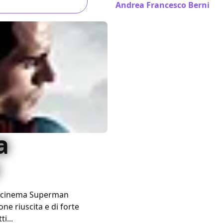
Andrea Francesco Berni
/ 1
a
al cinema Superman
ne riuscita e di forte
i...