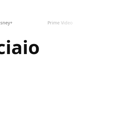
isney+
Prime Video
ciaio