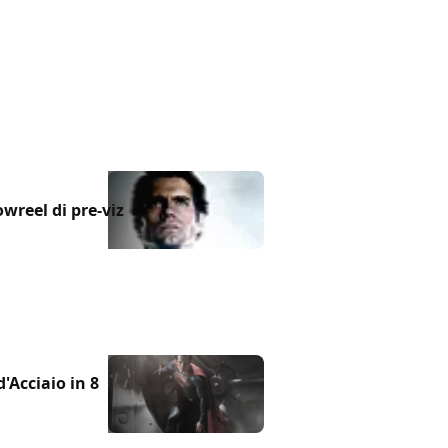
wreel di pre-viz
d'Acciaio in 8