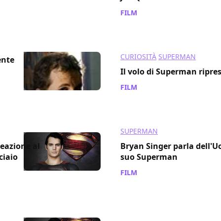
FILM
/ 28 apr 2014
CURIOSITÀ
SUPERMAN
ente
Il volo di Superman ripre
FILM
/ 18 mar 2014
SUPERMAN
reazione al
Bryan Singer parla dell'U
ciaio
suo Superman
FILM
/ 02 feb 2014