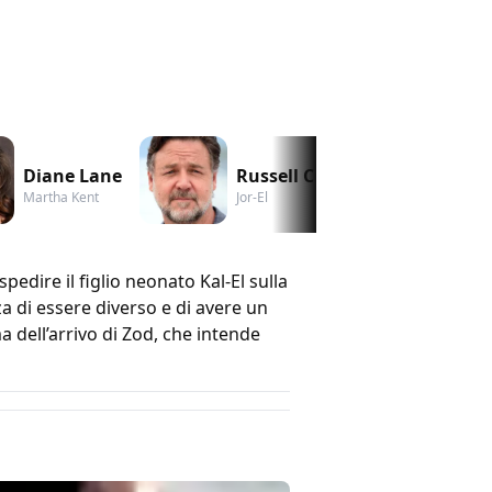
Diane Lane
Russell Crowe
An
Martha Kent
Jor-El
Fao
pedire il figlio neonato Kal-El sulla
a di essere diverso e di avere un
dell’arrivo di Zod, che intende