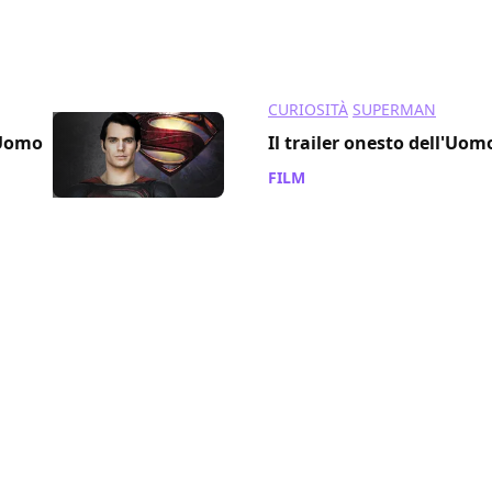
CURIOSITÀ
SUPERMAN
'Uomo
Il trailer onesto dell'Uom
FILM
/ 14 nov 2013
HOME VIDEO
SUPERMAN
orp e
Il volo di Superman in un
dell'Uomo d'Acciaio!
FILM
/ 21 ott 2013