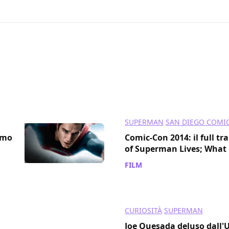
013
SUPERMAN
SAN DIEGO COMI
Uomo
Comic-Con 2014: il full tr
of Superman Lives; What
FILM
/ 25 lug 2014
CURIOSITÀ
SUPERMAN
Joe Quesada deluso dall'