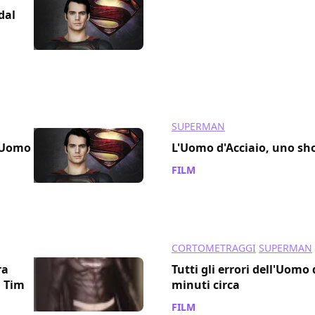
dal
SUPERMAN
l'Uomo
L'Uomo d'Acciaio, uno sho
FILM
/ 16 dic 2013
CORTOMETRAGGI
SUPERMAN
ra
Tutti gli errori dell'Uomo 
i Tim
minuti circa
FILM
/ 28 nov 2013