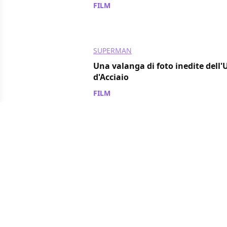
FILM
/ 10 dic 2013
SUPERMAN
Una valanga di foto inedite dell
d'Acciaio
FILM
/ 21 nov 2013
HOME VIDEO
L'Uomo d'Acciaio, i prodotti LexC
S.T.A.R. Labs nel sito virale!
FILM
/ 04 nov 2013