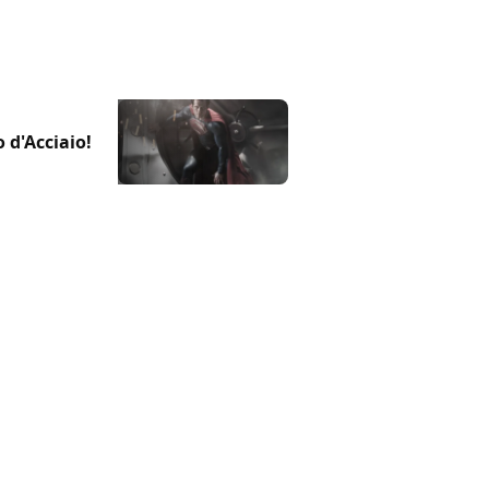
o d'Acciaio!
a featurette