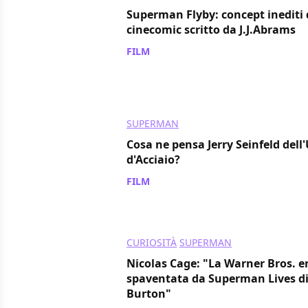
Superman Flyby: concept inediti 
cinecomic scritto da J.J.Abrams
FILM
/ 24 gen 2014
SUPERMAN
Cosa ne pensa Jerry Seinfeld del
d'Acciaio?
FILM
/ 07 gen 2014
CURIOSITÀ
SUPERMAN
Nicolas Cage: "La Warner Bros. e
spaventata da Superman Lives d
Burton"