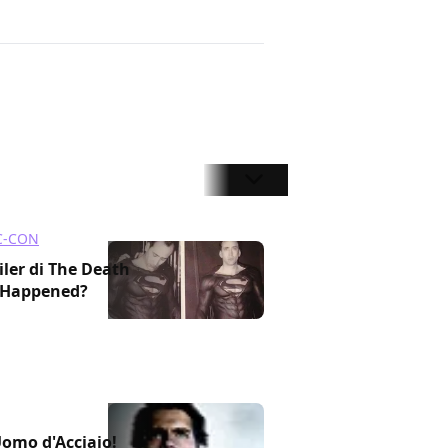
C-CON
ailer di The Death
 Happened?
Uomo d'Acciaio!