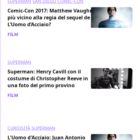
SUPERMAN
SAN DIEGO COMIC-CON
Comic-Con 2017: Matthew Vaughn
più vicino alla regia del sequel de
L’Uomo d’Acciaio?
FILM
/ 22 lug 2017
SUPERMAN
Superman: Henry Cavill con il
costume di Christopher Reeve in
una foto del primo provino
FILM
/ 07 apr 2017
CURIOSITÀ
SUPERMAN
L'Uomo d'Acciaio: Juan Antonio