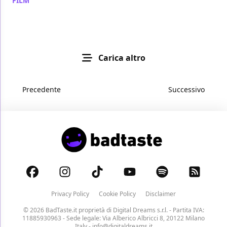
FILM
/ 21 set 2015
Carica altro
Precedente
Successivo
Privacy Policy
Cookie Policy
Disclaimer
© 2026 BadTaste.it proprietà di
Digital Dreams s.r.l.
- Partita IVA:
11885930963 - Sede legale: Via Alberico Albricci 8, 20122 Milano
Italy -
info@digitaldreams.it