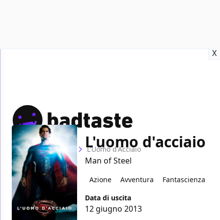
Recensioni
Format video
Marvel
Netflix
Disney+
Prime
X
L'uomo d'acciaio
Home
Film
L'Uomo d'Acciaio
Man of Steel
Azione
Avventura
Fantascienza
Data di uscita
12 giugno 2013