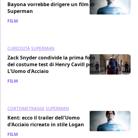
Bayona vorrebbe dirigere un film di
Superman
FILM
/ 07 gen 2017
CURIOSITÀ
SUPERMAN
Zack Snyder condivide la prima foto
del costume test di Henry Cavill per
L'Uomo d'Acciaio
FILM
/ 30 nov 2016
CORTOMETRAGGI
SUPERMAN
Kent: ecco il trailer dell'Uomo
d'Acciaio ricreato in stile Logan
FILM
/ 20 nov 2016