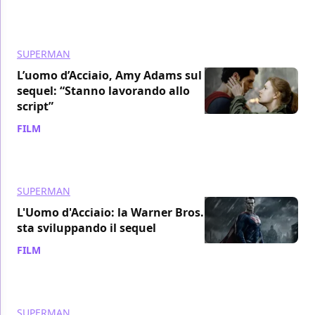
SUPERMAN
L’uomo d’Acciaio, Amy Adams sul
sequel: “Stanno lavorando allo
script”
FILM
/ 07 nov 2016
SUPERMAN
L'Uomo d'Acciaio: la Warner Bros.
sta sviluppando il sequel
FILM
/ 08 ago 2016
SUPERMAN