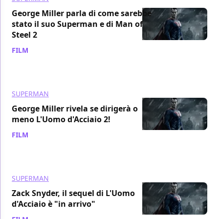
George Miller parla di come sarebbe
stato il suo Superman e di Man of
Steel 2
FILM
/ 08 ott 2015
SUPERMAN
George Miller rivela se dirigerà o
meno L'Uomo d'Acciaio 2!
FILM
/ 02 ott 2015
SUPERMAN
Zack Snyder, il sequel di L'Uomo
d'Acciaio è "in arrivo"