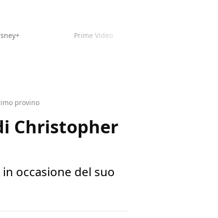
isney+
Prime Video
rimo provino
di Christopher
 in occasione del suo