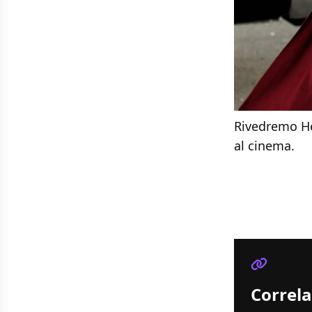
Rivedremo He
al cinema.
Correla