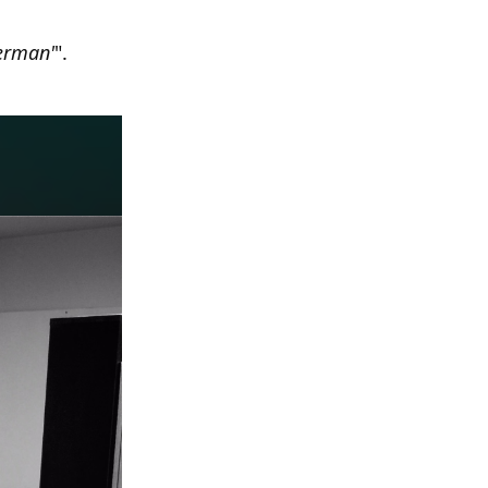
perman'
".