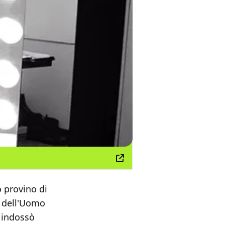
o provino di
e dell'Uomo
l indossò