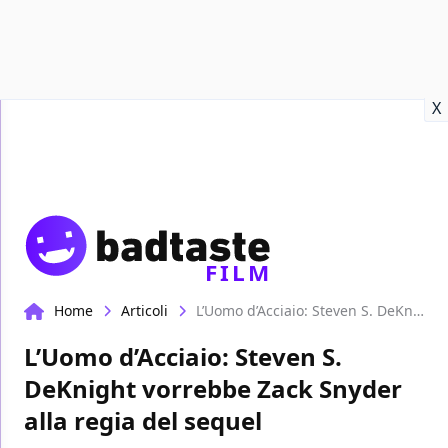
Recensioni
Format video
Marvel
Netflix
Disney+
Prime
X
FILM
Home
Articoli
L’Uomo d’Acciaio: Steven S. DeKnight vorrebbe Zack Snyder alla regia del sequel
L’Uomo d’Acciaio: Steven S.
DeKnight vorrebbe Zack Snyder
alla regia del sequel