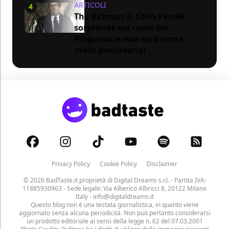
ARTICOLI
4
The Batman 2, Colin Farrell
sorprende sul ruolo del
Pinguino (e non sarà come
molti pensavano)
Privacy Policy
Cookie Policy
Disclaimer
© 2026 BadTaste.it proprietà di
Digital Dreams s.r.l.
- Partita IVA:
11885930963 - Sede legale: Via Alberico Albricci 8, 20122 Milano
Italy -
info@digitaldreams.it
Questo blog non è una testata giornalistica, in quanto viene
aggiornato senza alcuna periodicità. Non può pertanto considerarsi
un prodotto editoriale ai sensi della legge n. 62 del 07.03.2001