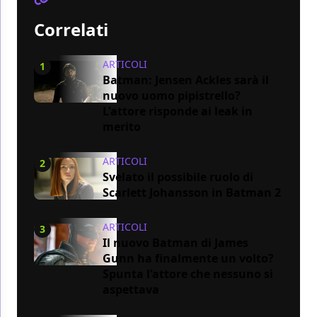
Correlati
ARTICOLI
1
Batman: Jensen Ackles sarà il
nuovo uomo pipistrello?
L'attore risponde ai leak in
merito
ARTICOLI
2
Svelato il possibile ruolo di
Scarlett Johansson in Batman 2
ARTICOLI
3
Il nuovo Batman di James
Gunn ha finalmente un volto?
Spunta l'attore che nessuno si
aspettava