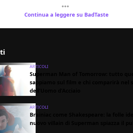
Continua a leggere su BadTaste
ti
ARTICOLI
Superman Man of Tomorrow: tutto que
sappiamo sul film e chi comparirà nel 
dell’Uomo d’Acciaio
ARTICOLI
Brainiac come Shakespeare: la folle id
nuovo villain di Superman spiazza il pu