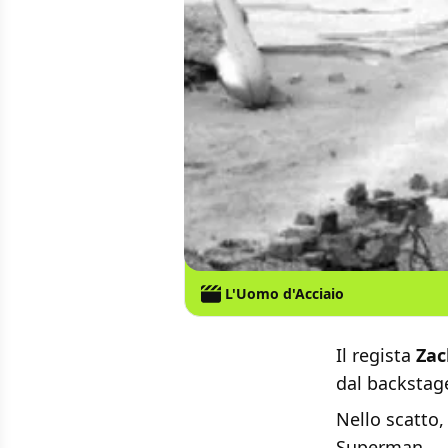
L'Uomo d'Acciaio
Il regista
Zac
dal backstag
Nello scatto
Superman.