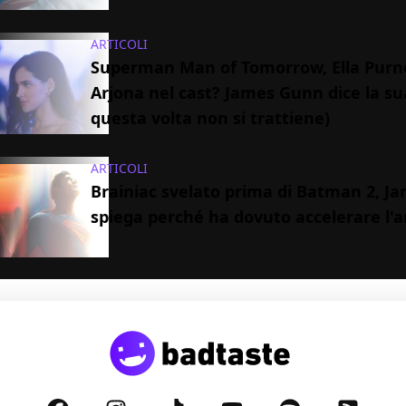
ARTICOLI
Superman Man of Tomorrow, Ella Purne
Arjona nel cast? James Gunn dice la su
questa volta non si trattiene)
ARTICOLI
Brainiac svelato prima di Batman 2, 
spiega perché ha dovuto accelerare l'