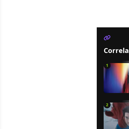
Correla
1
2