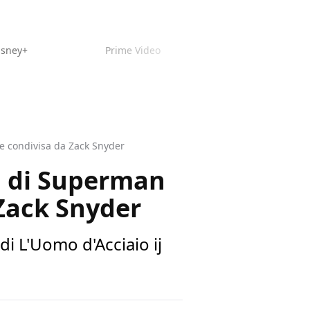
isney+
Prime Video
ge condivisa da Zack Snyder
ni di Superman
 Zack Snyder
di L'Uomo d'Acciaio ij