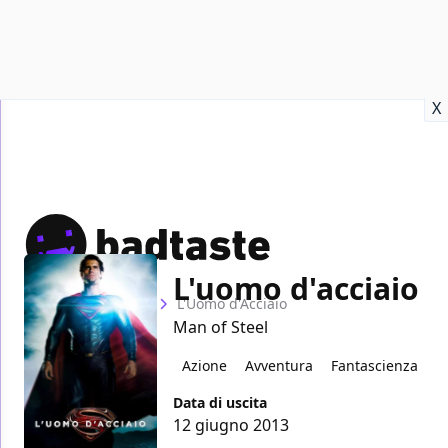
Recensioni
Format video
Marvel
Netflix
Disney+
Prime
X
L'uomo d'acciaio
Home
Film
L'Uomo d'Acciaio
Man of Steel
Azione
Avventura
Fantascienza
Data di uscita
12 giugno 2013