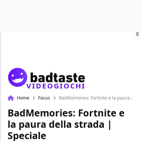
Recensioni
Format video
Marvel
Netflix
Disney+
Prime
X
VIDEOGIOCHI
Home
Focus
BadMemories: Fortnite e la paura della strada | Speciale
BadMemories: Fortnite e
la paura della strada |
Speciale