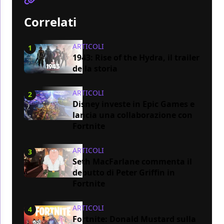
Correlati
ARTICOLI
1
1943: Rise of the Hydra, il trailer
della storia
ARTICOLI
2
Disney investe in Epic Games e
lancia una collaborazione con
Fortnite
ARTICOLI
3
Seth MacFarlane commenta il
debutto di Peter Griffin in
Fortnite
ARTICOLI
4
Fortnite: Donald Mustard sulla