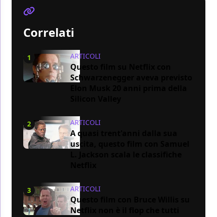
Correlati
ARTICOLI
1
Questo film su Netflix con
Schwarzenegger aveva previsto
Elon Musk 20 anni prima della
Silicon Valley
ARTICOLI
2
A quasi trent'anni dalla sua
uscita, questo film con Samuel
L. Jackson scala le classifiche
Netflix
ARTICOLI
3
Questo film con Bruce Willis su
Netflix non è il flop che tutti