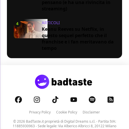
pensano (e ha una rivincita in
streaming)
ARTICOLI
4
Keanu Reeves su Netflix, in
questo sequel perfetto che il
franchise e i fan meritavano da
tempo
Privacy Policy
Cookie Policy
Disclaimer
© 2026 BadTaste.it proprietà di
Digital Dreams s.r.l.
- Partita IVA:
11885930963 - Sede legale: Via Alberico Albricci 8, 20122 Milano