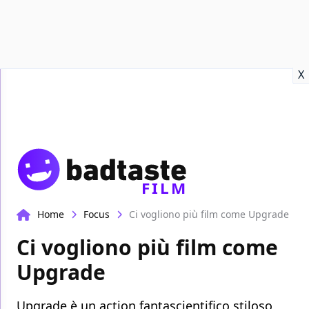
Recensioni
Format video
Marvel
Netflix
Disney+
Prime
X
FILM
Home
Focus
Ci vogliono più film come Upgrade
Ci vogliono più film come
Upgrade
Upgrade è un action fantascientifico stiloso,