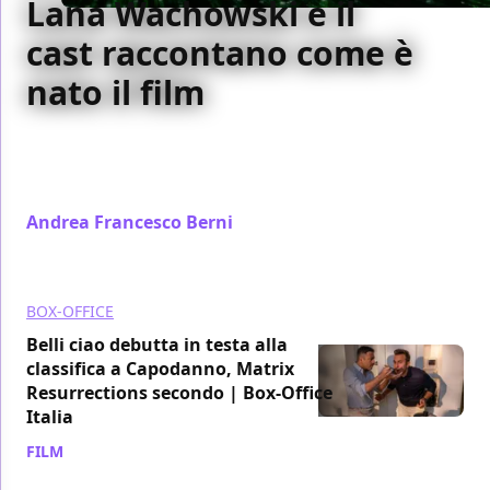
Lana Wachowski e il
cast raccontano come è
nato il film
Lana Wachowski e il cast raccontano come è nata
l'idea di Matrix Resurrections e parlano dell'impatto
che ha avuto su di loro la saga
Andrea Francesco Berni
/ 02 gen 2022
BOX-OFFICE
Belli ciao debutta in testa alla
classifica a Capodanno, Matrix
Resurrections secondo | Box-Office
Italia
FILM
/ 02 gen 2022