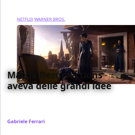
NETFLIX
WARNER BROS.
Matrix Resurrections
aveva delle grandi idee
Matrix Resurrections è già stato un po’ dimenticato,
ma in mezzo al pasticcio brillavano un paio di idee
che avrebbero meritato maggior fortuna
Gabriele Ferrari
/ 14 ott 2023