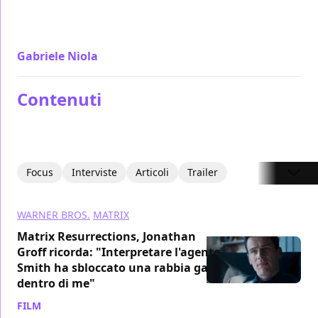
quello che i sequel devono sempre essere riuscendo
a criticarli da dentro in un'opera di metacinema
Gabriele Niola
/ 22 dic 2021
Contenuti
Focus
Interviste
Articoli
Trailer
WARNER BROS.
MATRIX
Matrix Resurrections, Jonathan
Groff ricorda: "Interpretare l'agente
Smith ha sbloccato una rabbia gay
dentro di me"
FILM
/ 08 giu 2024