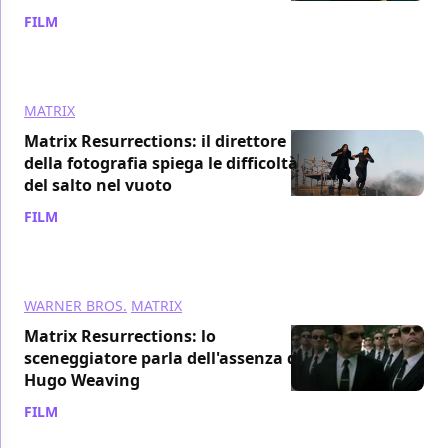
FILM
/ 04 gen 2022
MATRIX
Matrix Resurrections: il direttore
della fotografia spiega le difficoltà
del salto nel vuoto
FILM
/ 03 gen 2022
WARNER BROS.
MATRIX
Matrix Resurrections: lo
sceneggiatore parla dell'assenza di
Hugo Weaving
FILM
/ 03 gen 2022