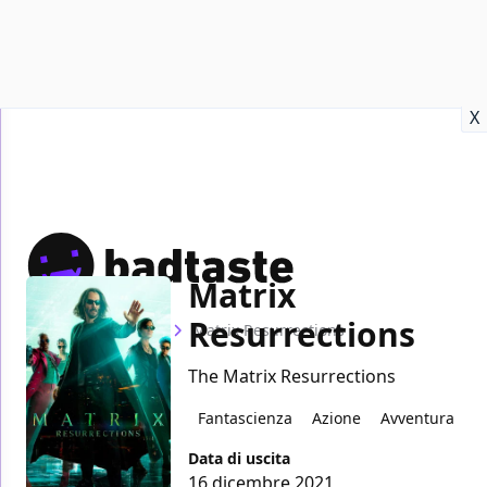
Recensioni
Format video
Marvel
Netflix
Disney+
Prime
X
Matrix
Resurrections
Home
Film
Matrix Resurrections
The Matrix Resurrections
Fantascienza
Azione
Avventura
Data di uscita
16 dicembre 2021