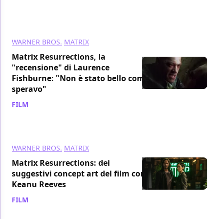
WARNER BROS.
MATRIX
Matrix Resurrections, la
"recensione" di Laurence
Fishburne: "Non è stato bello come
speravo"
FILM
/ 19 ott 2022
WARNER BROS.
MATRIX
Matrix Resurrections: dei
suggestivi concept art del film con
Keanu Reeves
FILM
/ 09 lug 2022