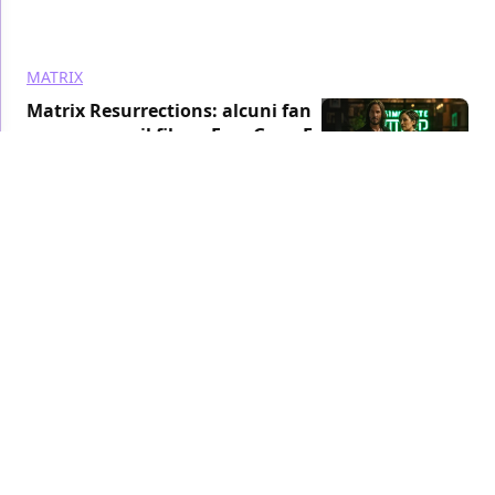
MATRIX
Matrix Resurrections: alcuni fan
paragonano il film a Free Guy - Eroe
per gioco
FILM
/ 01 gen 2022
WARNER BROS.
MATRIX
Matrix Resurrections, il produttore
ribadisce: non è il primo film di una
nuova Trilogia
FILM
/ 29 dic 2021