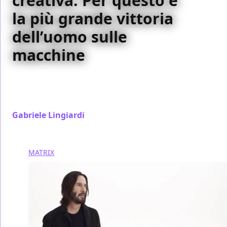
creativa. Per questo è
la più grande vittoria
dell’uomo sulle
macchine
Matrix Resurrections è la più grande vittoria di Lana
Wachowski contro le macchine, ovvero il sistema
cinematografico che spersonalizza
Gabriele Lingiardi
/ 09 gen 2022
MATRIX