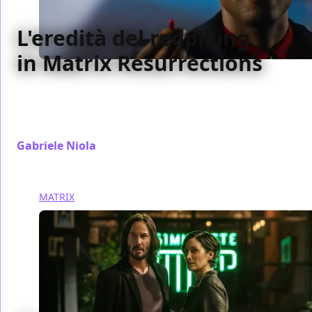
L'eredità del redpilling
in Matrix Resurrections
Dopo il primo Matrix il termine redpilling ha avuto
una propria vita, finendo dove nessuno pensava.
Ora Matrix Resurrections cerca di rivedere il tiro
Gabriele Niola
/ 08 gen 2022
MATRIX