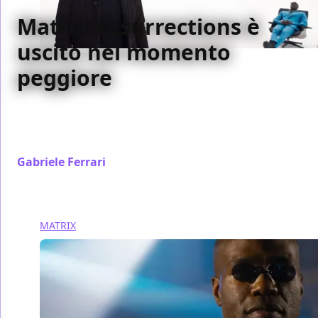
Matrix Resurrections è
uscito nel momento
peggiore
Matrix Resurrections esce in un mondo nel quale i
film possono essere solo capolavori o disastri, e
questo è un problema
Gabriele Ferrari
/ 09 gen 2022
MATRIX