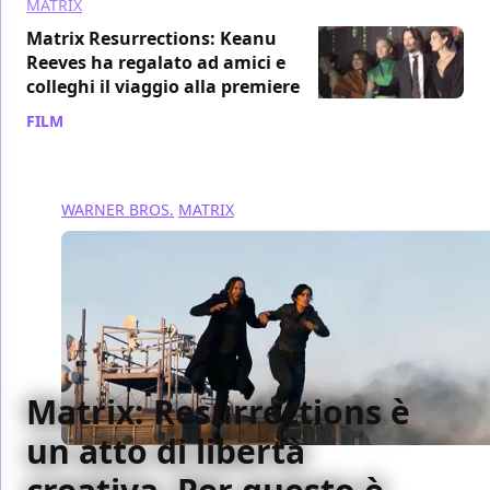
MATRIX
Matrix Resurrections: Keanu
Reeves ha regalato ad amici e
colleghi il viaggio alla premiere
FILM
/ 11 gen 2022
WARNER BROS.
MATRIX
Matrix: Resurrections è
un atto di libertà