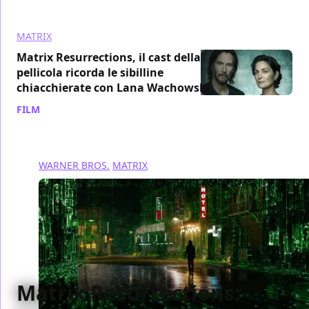
MATRIX
Matrix Resurrections, il cast della
pellicola ricorda le sibilline
chiacchierate con Lana Wachowski
FILM
/ 03 gen 2022
WARNER BROS.
MATRIX
Matrix Resurrections: