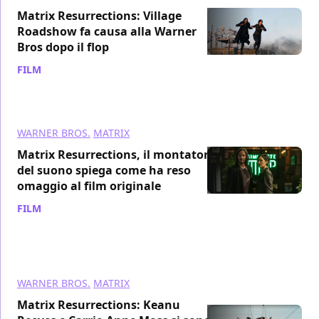
Matrix Resurrections: Village
Roadshow fa causa alla Warner
Bros dopo il flop
FILM
/ 08 feb 2022
WARNER BROS.
MATRIX
Matrix Resurrections, il montatore
del suono spiega come ha reso
omaggio al film originale
FILM
/ 06 feb 2022
WARNER BROS.
MATRIX
Matrix Resurrections: Keanu