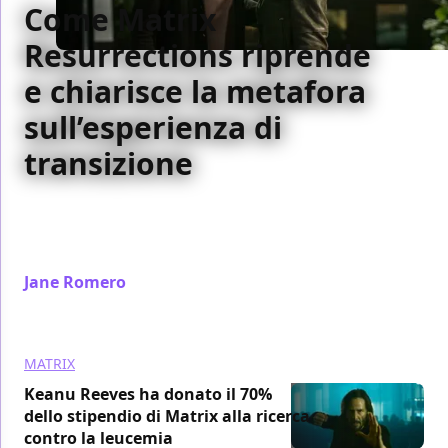
Come Matrix
Resurrections riprende
e chiarisce la metafora
sull’esperienza di
transizione
Matrix Resurrections riprende e chiarisce la
metafora sull’esperienza di transizione iniziata già
con il primo film della saga
Jane Romero
/ 08 gen 2022
MATRIX
Keanu Reeves ha donato il 70%
dello stipendio di Matrix alla ricerca
contro la leucemia