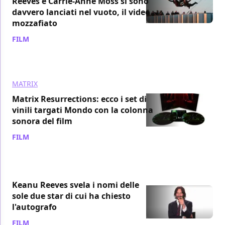
Reeves e Carrie-Anne Moss si sono
davvero lanciati nel vuoto, il video
mozzafiato
FILM
/ 27 gen 2022
MATRIX
Matrix Resurrections: ecco i set di
vinili targati Mondo con la colonna
sonora del film
FILM
/ 22 gen 2022
Keanu Reeves svela i nomi delle
sole due star di cui ha chiesto
l'autografo
FILM
/ 17 gen 2022