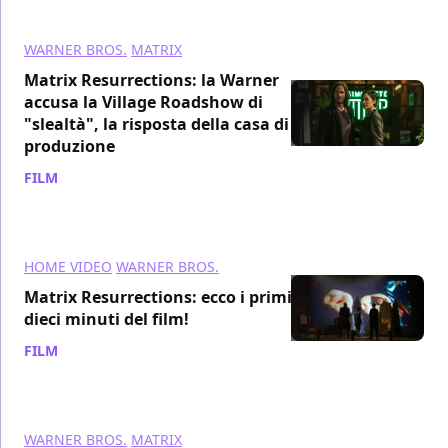
WARNER BROS.
MATRIX
Matrix Resurrections: la Warner
accusa la Village Roadshow di
"slealtà", la risposta della casa di
produzione
FILM
/ 15 feb 2022
HOME VIDEO
WARNER BROS.
Matrix Resurrections: ecco i primi
dieci minuti del film!
FILM
/ 09 feb 2022
WARNER BROS.
MATRIX