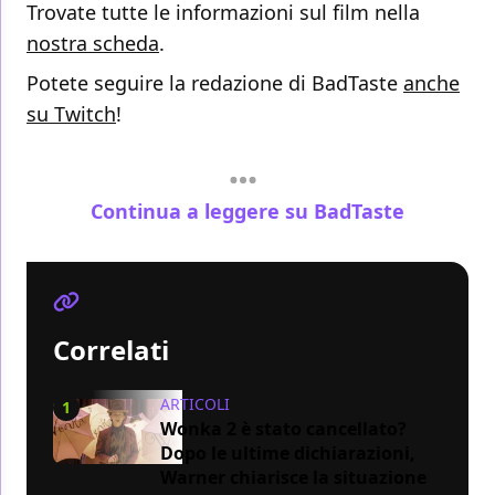
Trovate tutte le informazioni sul film nella
nostra scheda
.
Potete seguire la redazione di BadTaste
anche
su Twitch
!
Continua a leggere su BadTaste
Correlati
ARTICOLI
1
Wonka 2 è stato cancellato?
Dopo le ultime dichiarazioni,
Warner chiarisce la situazione