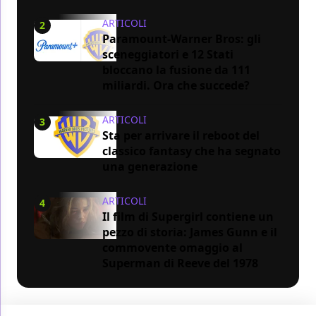
ARTICOLI
2
Paramount-Warner Bros: gli
sceneggiatori e 12 Stati
bloccano la fusione da 111
miliardi. Ora che succede?
ARTICOLI
3
Sta per arrivare il reboot del
classico fantasy che ha segnato
una generazione
ARTICOLI
4
Il film di Supergirl contiene un
pezzo di storia: James Gunn e il
commovente omaggio al
Superman di Reeve del 1978