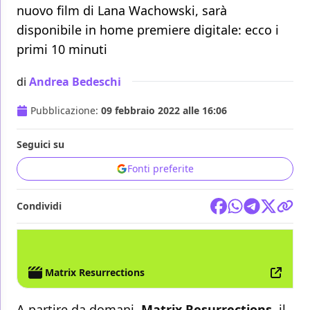
nuovo film di Lana Wachowski, sarà
disponibile in home premiere digitale: ecco i
primi 10 minuti
di
Andrea Bedeschi
Pubblicazione:
09 febbraio 2022 alle 16:06
Seguici su
Fonti preferite
Condividi
FILM
HOME VIDEO
WARNER BROS.
MATRIX
Matrix Resurrections
A partire da domani,
Matrix Resurrections
, il