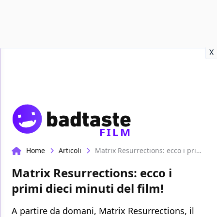
Recensioni
Format video
Marvel
Netflix
Disney+
Prime
X
FILM
Home
Articoli
Matrix Resurrections: ecco i primi dieci minuti del film!
Matrix Resurrections: ecco i
primi dieci minuti del film!
A partire da domani, Matrix Resurrections, il