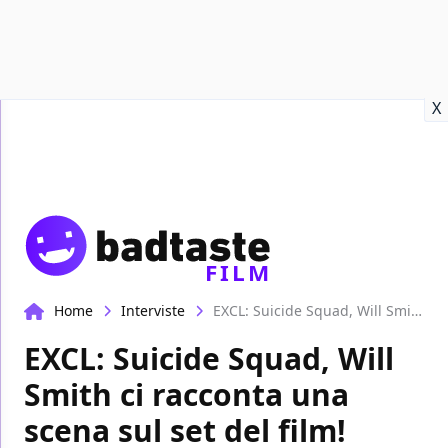
Recensioni
Format video
Marvel
Netflix
Disney+
Prime
X
FILM
Home
Interviste
EXCL: Suicide Squad, Will Smith ci racconta una scena sul set del film!
EXCL: Suicide Squad, Will
Smith ci racconta una
scena sul set del film!