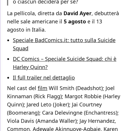
o ciascun deciderà per sé?
La pellicola, diretta da
David Ayer
, debutterà
nelle sale americane il
5 agosto
e il 13
agosto in Italia.
Speciale BadComics.it: tutto sulla Suicide
Squad
DC Comics – Speciale Suicide Squad: chi è
Harley Quinn?
Il full trailer nel dettaglio
Nel cast del
film
Will Smith (Deadshot); Joel
Kinnaman (Rick Flagg); Margot Robbie (Harley
Quinn); Jared Leto (Joker); Jai Courtney
(Boomerang); Cara Delevingne (Enchantress);
Viola Davis (Amanda Waller); Jay Hernandez,
Common, Adewale Akinnuoye-Agbaje, Karen