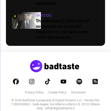
aspettava
ARTICOLI
4
The Batman 2, Colin Farrell
sorprende sul ruolo del
Pinguino (e non sarà come
molti pensavano)
Privacy Policy
Cookie Policy
Disclaimer
© 2026 BadTaste.it proprietà di
Digital Dreams s.r.l.
- Partita IVA:
11885930963 - Sede legale: Via Alberico Albricci 8, 20122 Milano
Italy -
info@digitaldreams.it