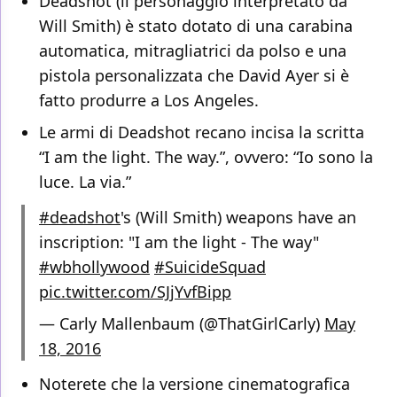
Deadshot (il personaggio interpretato da
Will Smith) è stato dotato di una carabina
automatica, mitragliatrici da polso e una
pistola personalizzata che David Ayer si è
fatto produrre a Los Angeles.
Le armi di Deadshot recano incisa la scritta
“I am the light. The way.”, ovvero: “Io sono la
luce. La via.”
#deadshot
's (Will Smith) weapons have an
inscription: "I am the light - The way"
#wbhollywood
#SuicideSquad
pic.twitter.com/SJjYvfBipp
— Carly Mallenbaum (@ThatGirlCarly)
May
18, 2016
Noterete che la versione cinematografica