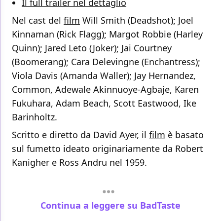
Il full trailer nel dettaglio
Nel cast del
film
Will Smith (Deadshot); Joel
Kinnaman (Rick Flagg); Margot Robbie (Harley
Quinn); Jared Leto (Joker); Jai Courtney
(Boomerang); Cara Delevingne (Enchantress);
Viola Davis (Amanda Waller); Jay Hernandez,
Common, Adewale Akinnuoye-Agbaje, Karen
Fukuhara, Adam Beach, Scott Eastwood, Ike
Barinholtz.
Scritto e diretto da David Ayer, il
film
è basato
sul fumetto ideato originariamente da Robert
Kanigher e Ross Andru nel 1959.
Continua a leggere su BadTaste