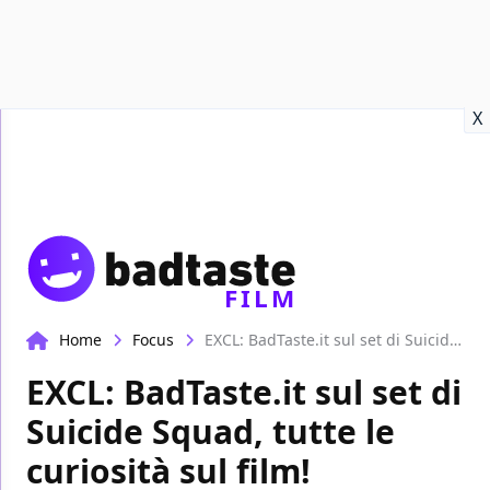
Recensioni
Format video
Marvel
Netflix
Disney+
Prime
X
FILM
Home
Focus
EXCL: BadTaste.it sul set di Suicide Squad, tutte le curiosità sul film!
EXCL: BadTaste.it sul set di
Suicide Squad, tutte le
curiosità sul film!