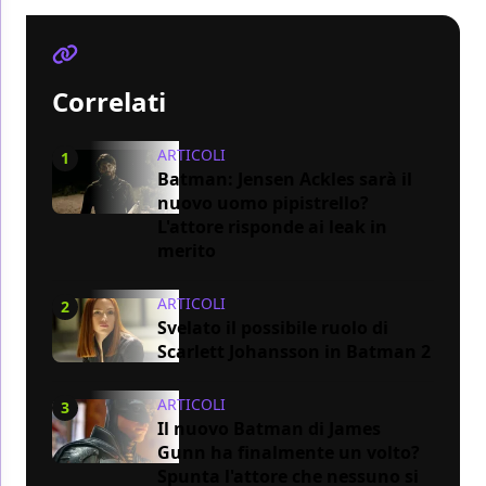
Correlati
ARTICOLI
1
Batman: Jensen Ackles sarà il
nuovo uomo pipistrello?
L'attore risponde ai leak in
merito
ARTICOLI
2
Svelato il possibile ruolo di
Scarlett Johansson in Batman 2
ARTICOLI
3
Il nuovo Batman di James
Gunn ha finalmente un volto?
Spunta l'attore che nessuno si