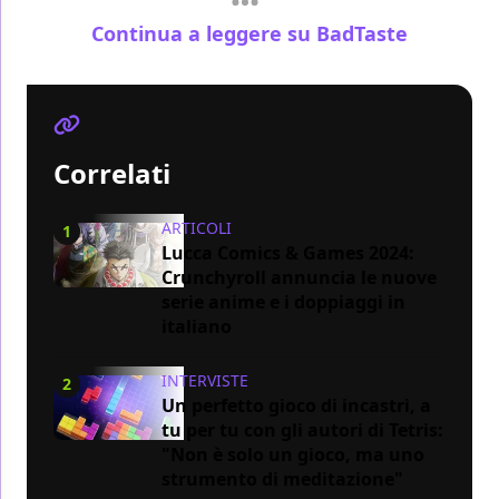
Continua a leggere su BadTaste
Correlati
ARTICOLI
1
Lucca Comics & Games 2024:
Crunchyroll annuncia le nuove
serie anime e i doppiaggi in
italiano
INTERVISTE
2
Un perfetto gioco di incastri, a
tu per tu con gli autori di Tetris:
"Non è solo un gioco, ma uno
strumento di meditazione"