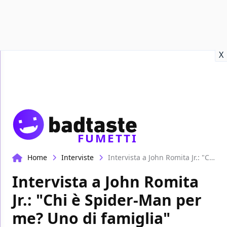
Recensioni
Format video
Marvel
Netflix
Disney+
Prime
X
FUMETTI
Home
Interviste
Intervista a John Romita Jr.: "Chi è Spider-Man per me? Uno di famiglia"
Intervista a John Romita
Jr.: "Chi è Spider-Man per
me? Uno di famiglia"