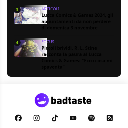
ARTICOLI
3
Lucca Comics & Games 2024, gli
appuntamenti da non perdere
di domenica 3 novembre
FOCUS
4
Piccoli brividi, R. L. Stine
racconta la paura al Lucca
Comics & Games: "Ecco cosa mi
spaventa"