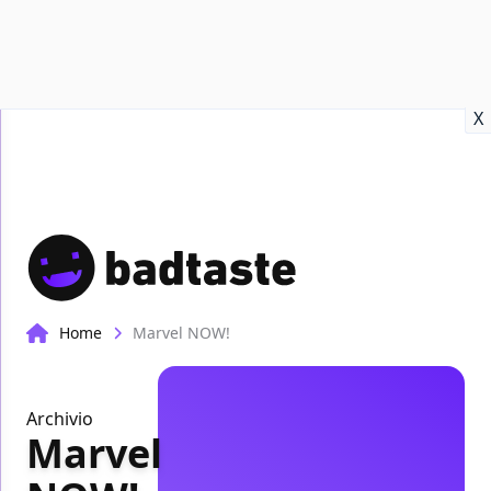
Recensioni
Format video
Marvel
Netflix
Disney+
Prime
X
Home
Marvel NOW!
Archivio
Marvel