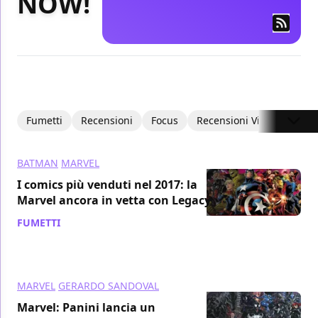
NOW!
Fumetti
Recensioni
Focus
Recensioni Video
Inte
BATMAN
MARVEL
I comics più venduti nel 2017: la
Marvel ancora in vetta con Legacy
FUMETTI
/ 20 gen 2018
MARVEL
GERARDO SANDOVAL
Marvel: Panini lancia un