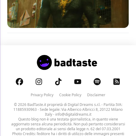
Privacy Policy
Cookie Policy
Disclaimer
© 2026 BadTaste.it proprietà di
Digital Dreams s.r.l.
- Partita IVA:
11885930963 - Sede legale: Via Alberico Albricci 8, 20122 Milano
Italy -
info@digitaldreams.it
Questo blog non è una testata giornalistica, in quanto viene
aggiornato senza alcuna periodicità. Non può pertanto considerarsi
un prodotto editoriale ai sensi della legge n. 62 del 07.03.2001
Photo Credits: l’editore ha i diritti di utilizzo delle immagini presenti