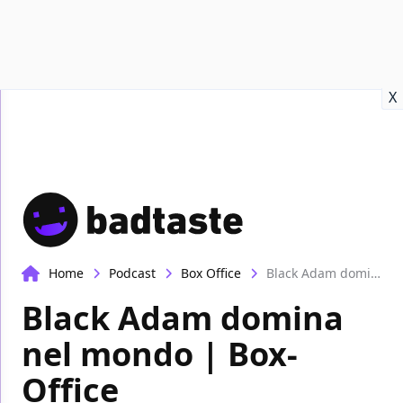
Recensioni
Format video
Marvel
Netflix
Disney+
Prime
X
Home
Podcast
Box Office
Black Adam domina nel mondo | Box-Office
Black Adam domina
nel mondo | Box-
Office