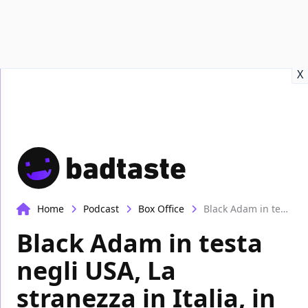
Recensioni
Format video
Marvel
Netflix
Disney+
Prime
X
Home
Podcast
Box Office
Black Adam in testa negli USA, La stranezza in Italia, in attesa di Black Panther | Box-Office
Black Adam in testa
negli USA, La
stranezza in Italia, in