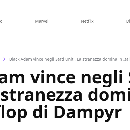
eo
Marvel
Netflix
D
Black Adam vince negli Stati Uniti, La stranezza domina in Itali
am vince negli 
a stranezza dom
l flop di Dampyr