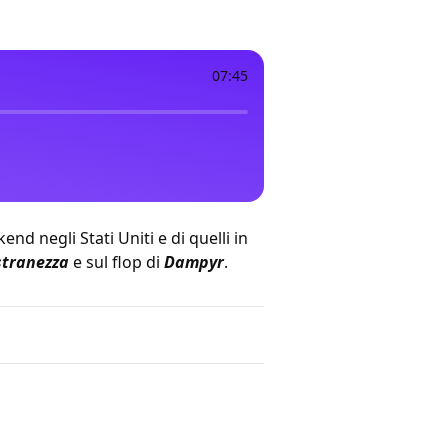
07:45
ekend
negli Stati Uniti
e
di quelli in
stranezza
e sul flop di
Dampyr
.