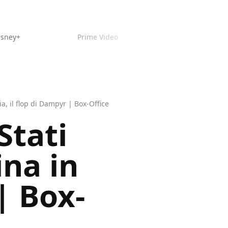
isney+
Prime Video
a, il flop di Dampyr | Box-Office
Stati
ina in
 | Box-