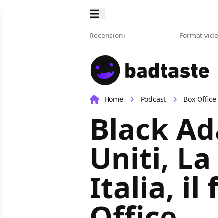
Recensioni
Format vid
Home
Podcast
Box Office
Black Ad
Uniti, L
Italia, i
Office