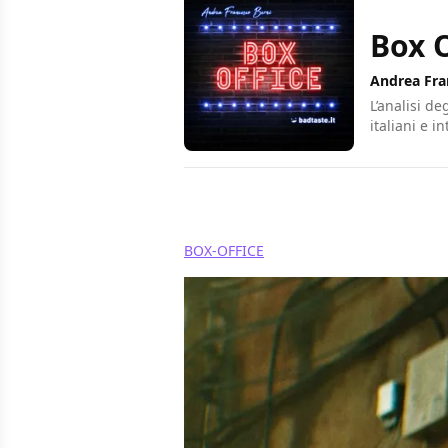
Box O
Andrea Fra
L’analisi de
italiani e i
Condividi
BOX-OFFICE