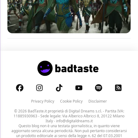
Privacy Policy
Cookie Policy
Disclaimer
© 2026 BadTaste.it proprietà di
Digital Dreams s.r.l.
- Partita IVA:
11885930963 - Sede legale: Via Alberico Albricci 8, 20122 Milano
Italy -
info@digitaldreams.it
Questo blog non è una testata giornalistica, in quanto viene
aggiornato senza alcuna periodicità. Non può pertanto considerarsi
un prodotto editoriale ai sensi della legge n. 62 del 07.03.2001