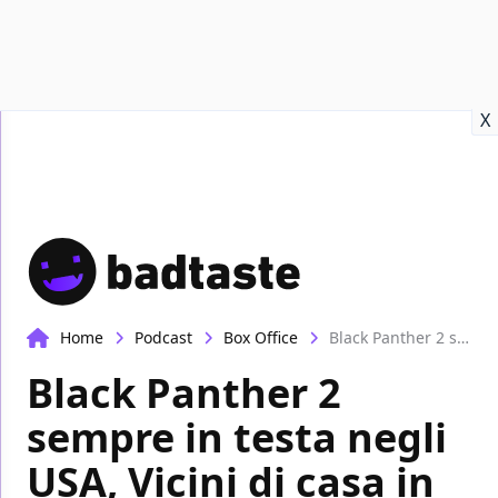
Recensioni
Format video
Marvel
Netflix
Disney+
Prime
X
Home
Podcast
Box Office
Black Panther 2 sempre in testa negli USA, Vicini di casa in Italia | Box-Office
Black Panther 2
sempre in testa negli
USA, Vicini di casa in