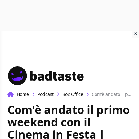
Recensioni
Format video
Marvel
Netflix
Disney+
Prime
X
Home
Podcast
Box Office
Com'è andato il primo weekend con il Cinema in Festa | Box-office
Com'è andato il primo
weekend con il
Cinema in Festa |