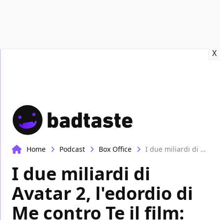
Recensioni
Format video
Marvel
Netflix
Disney+
Prime
X
Home
Podcast
Box Office
I due miliardi di Avatar 2, l'edordio di Me contro Te il film: Missione Giungla | Box-Office
I due miliardi di
Avatar 2, l'edordio di
Me contro Te il film: