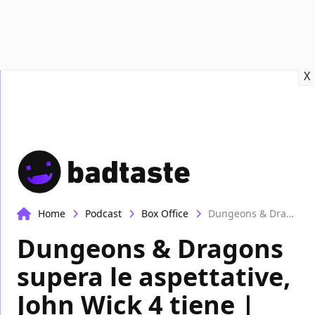
Recensioni
Format video
Marvel
Netflix
Disney+
Prime
X
Home
Podcast
Box Office
Dungeons & Dragons supera le aspettative, John Wick 4 tiene | Box-Office
Dungeons & Dragons
supera le aspettative,
John Wick 4 tiene |