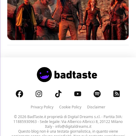
Privacy Policy
Cookie Policy
Disclaimer
© 2026 BadTaste.it proprietà di
Digital Dreams s.r.l.
- Partita IVA:
11885930963 - Sede legale: Via Alberico Albricci 8, 20122 Milano
Italy -
info@digitaldreams.it
Questo blog non è una testata giornalistica, in quanto viene