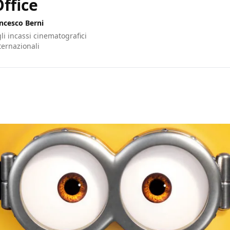
ffice
ncesco Berni
gli incassi cinematografici
nternazionali