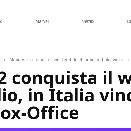
eo
Marvel
Netflix
D
Minions 2 conquista il weekend del 4 luglio, in Italia vince il 
2 conquista il
io, in Italia vinc
Box-Office