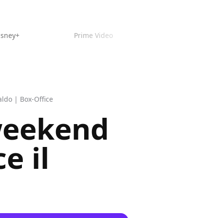
isney+
Prime Video
caldo | Box-Office
 weekend
e il