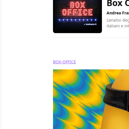
Box O
Andrea Fra
L’analisi de
italiani e i
Condividi
BOX-OFFICE