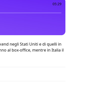
05:29
ekend
negli Stati Uniti
e
di quelli in
o al box-office, mentre in Italia il