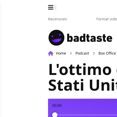
Recensioni
Format vid
Home
Podcast
Box Office
L'ottimo 
Stati Uni
00:00