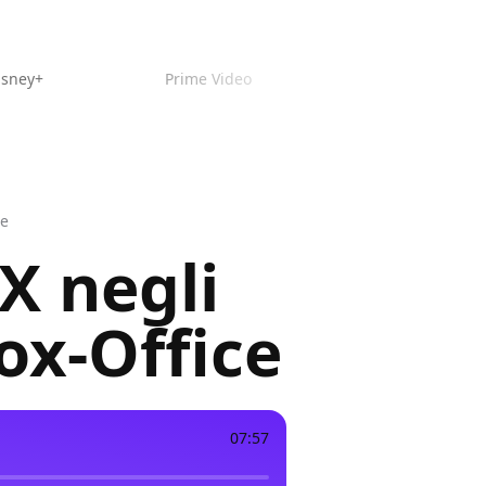
isney+
Prime Video
ce
 X negli
Box-Office
07:57