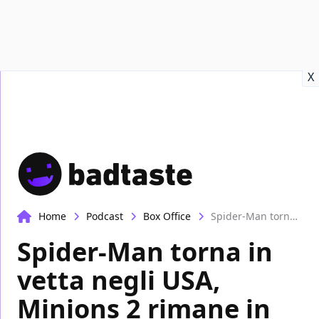
Recensioni
Format video
Marvel
Netflix
Disney+
Prime
X
Home
Podcast
Box Office
Spider-Man torna in vetta negli USA, Minions 2 rimane in testa in Italia | Box-Office
Spider-Man torna in
vetta negli USA,
Minions 2 rimane in