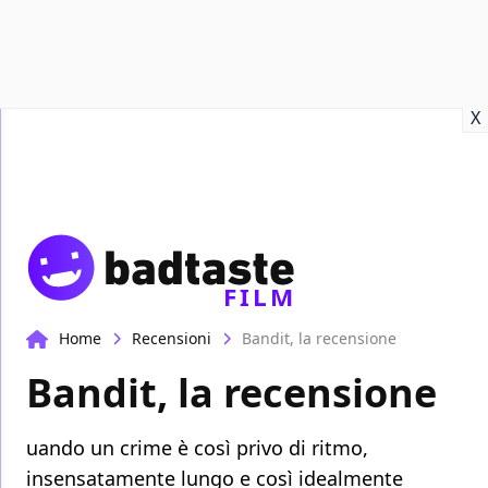
Recensioni
Format video
Marvel
Netflix
Disney+
Prime
X
FILM
Home
Recensioni
Bandit, la recensione
Bandit, la recensione
uando un crime è così privo di ritmo,
insensatamente lungo e così idealmente