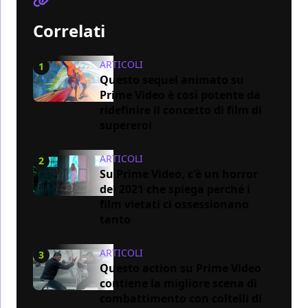
Correlati
ARTICOLI
1
Questo sequel animato su
Prime Video è così potente da
ridefinire il concetto di film di
supereroi
ARTICOLI
2
Su Prime Video, c'è un horror
del 2021 che spiega perché i
film vietati ci ossessionano
tanto
ARTICOLI
3
Questo action su Prime Video
contiene la migliore scena di
combattimento con coltelli di