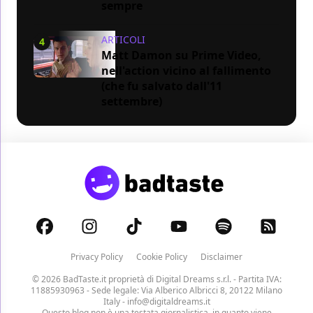
sempre
ARTICOLI
4
Matt Damon su Prime Video,
nell'action vicino al fallimento
(che fu salvato dall'11
settembre)
Privacy Policy
Cookie Policy
Disclaimer
© 2026 BadTaste.it proprietà di
Digital Dreams s.r.l.
- Partita IVA:
11885930963 - Sede legale: Via Alberico Albricci 8, 20122 Milano
Italy -
info@digitaldreams.it
Questo blog non è una testata giornalistica, in quanto viene