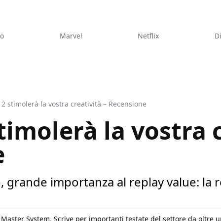
eo
Marvel
Netflix
D
2 stimolerà la vostra creatività – Recensione
imolerà la vostra c
e
, grande importanza al replay value: la
Master System. Scrive per importanti testate del settore da oltre u