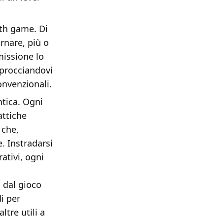
lth game. Di
ornare, più o
missione lo
pprocciandovi
nvenzionali.
ntica. Ogni
tattiche
 che,
. Instradarsi
ativi, ogni
o dal gioco
i per
ltre utili a