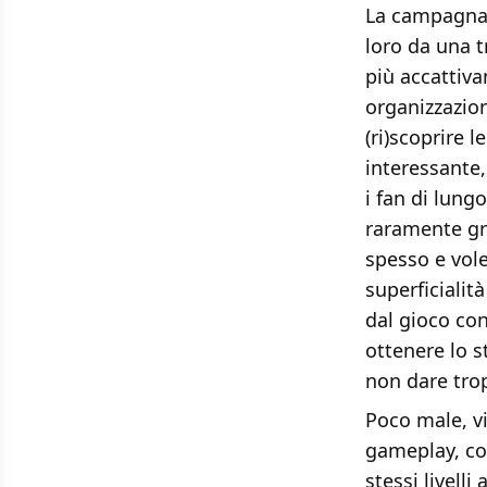
La campagna,
loro da una 
più accattiva
organizzazion
(ri)scoprire 
interessante,
i fan di lun
raramente gr
spesso e vole
superficialità
dal gioco con
ottenere lo s
non dare trop
Poco male, vi
gameplay, com
stessi livelli