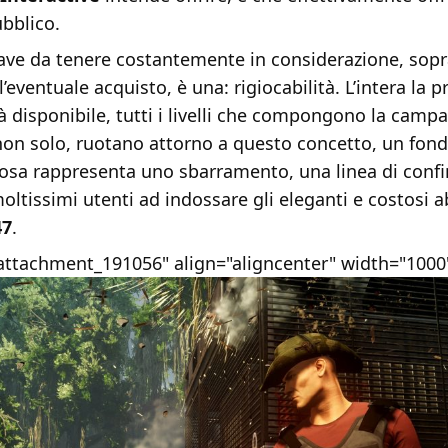
bblico.
iave da tenere costantemente in considerazione, sopr
’eventuale acquisto, è una: rigiocabilità. L’intera la 
 disponibile, tutti i livelli che compongono la camp
 non solo, ruotano attorno a questo concetto, un fo
 cosa rappresenta uno sbarramento, una linea di conf
ltissimi utenti ad indossare gli eleganti e costosi ab
47
.
"attachment_191056" align="aligncenter" width="1000