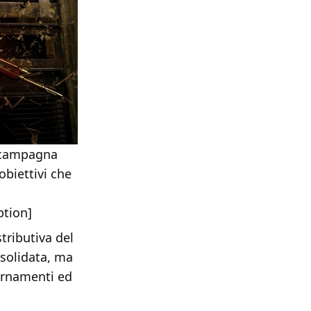
la campagna
obiettivi che
ption]
tributiva del
nsolidata, ma
iornamenti ed