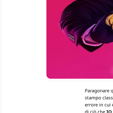
Paragonare q
stampo classi
errore in cui
di ciò che
IO