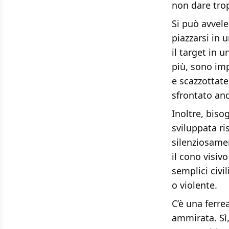
non dare trop
Si può avvele
piazzarsi in 
il target in 
più, sono imp
e scazzottate
sfrontato anc
Inoltre, biso
sviluppata ri
silenziosame
il cono visi
semplici civi
o violente.
C’è una ferre
ammirata. Sì,