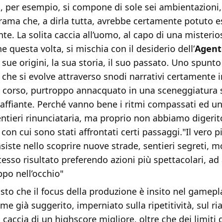
 per esempio, si compone di sole sei ambientazioni, 
trama che, a dirla tutta, avrebbe certamente potuto 
nte. La solita caccia all’uomo, al capo di una misterio
e questa volta, si mischia con il desiderio dell’
Agent
le sue origini, la sua storia, il suo passato. Uno spun
 che si evolve attraverso snodi narrativi certamente i
go corso, purtroppo annacquato in una sceneggiatura 
affiante. Perché vanno bene i ritmi compassati ed un
ntieri rinunciataria, ma proprio non abbiamo digerit
 con cui sono stati affrontati certi passaggi."Il vero p
siste nello scoprire nuove strade, sentieri segreti, m
tesso risultato preferendo azioni più spettacolari, ad a
po nell’occhio"
sto che il focus della produzione è insito nel gamepl
e già suggerito, imperniato sulla ripetitività, sul ria
 a caccia di un highscore migliore, oltre che dei limiti 