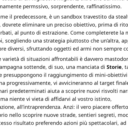
mamente permssivo, sorprendente, raffinatissimo.
ome il predecessore, è un sandbox travestito da stea
a, dovrete eliminare un preciso obiettivo, prima di rit
rbati, al punto di estrazione. Come completerete la 
i, scegliendo una strategia piuttosto che un’altra, a
re diversi, sfruttando oggetti ed armi non sempre co
e varietà di situazioni affrontabili è davvero mastodo
a campagna sottende, di suo, una manciata di
Storie
, 
he presuppongono il raggiungimento di mini-obiettivi
 progressivamente, vi avvicineranno al target finale
nari predeterminati aiuta a scoprire nuovi risvolti narr
 ma niente vi vieta di affidarvi al vostro istinto,
azione, all’intraprendenza. Anzi: il vero piacere offert
rio nello scoprire nuove strade, sentieri segreti, mod
tesso risultato preferendo azioni più spettacolari, ad a