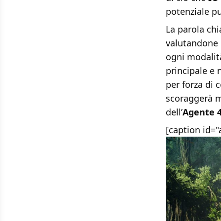
potenziale pu
La parola ch
valutandone l
ogni modalità
principale e
per forza di
scoraggerà mo
dell’
Agente 
[caption id=