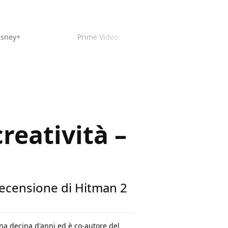
isney+
Prime Video
reatività –
 recensione di Hitman 2
na decina d'anni ed è co-autore del