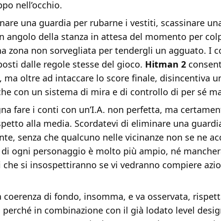
po nell’occhio.
nare una guardia per rubarne i vestiti, scassinare un
un angolo della stanza in attesa del momento per colpi
una zona non sorvegliata per tendergli un agguato. I co
osti dalle regole stesse del gioco.
Hitman 2
consent
, ma oltre ad intaccare lo score finale, disincentiva 
he con un sistema di mira e di controllo di per sé m
gna fare i conti con un’I.A. non perfetta, ma certamen
spetto alla media. Scordatevi di eliminare una guardi
nte, senza che qualcuno nelle vicinanze non se ne a
vo di ogni personaggio è molto più ampio, né manche
li che si insospettiranno se vi vedranno compiere azi
a coerenza di fondo, insomma, e va osservata, rispett
 perché in combinazione con il già lodato level desig