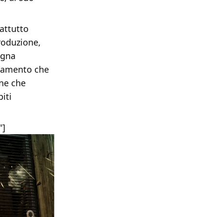
attutto
produzione,
agna
ndamento che
ine che
iti
"]