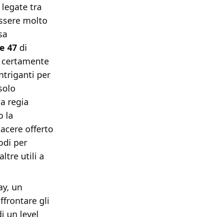
legate tra
essere molto
sa
e 47
di
to certamente
ntriganti per
solo
a regia
o la
iacere offerto
odi per
ltre utili a
ay, un
ffrontare gli
di un level