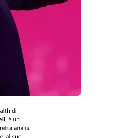
alth di
ell
, è un
etta analisi
e, al suo