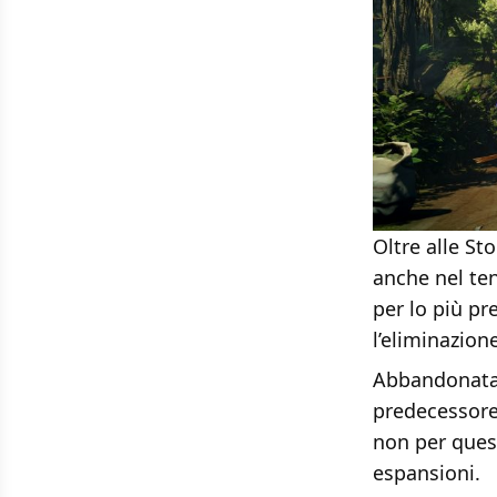
Oltre alle St
anche nel ten
per lo più pr
l’eliminazion
Abbandonata l
predecessor
non per quest
espansioni.