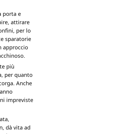
a porta e
re, attirare
nfini, per lo
e sparatorie
un approccio
acchinoso.
te più
a, per quanto
ccorga. Anche
ranno
oni impreviste
ata,
n, dà vita ad