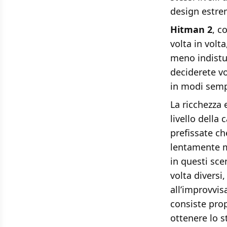
design estre
Hitman 2
, c
volta in volt
meno indistu
deciderete vo
in modi semp
La ricchezza 
livello dell
prefissate c
lentamente ma
in questi sce
volta diversi,
all’improvvis
consiste prop
ottenere lo s