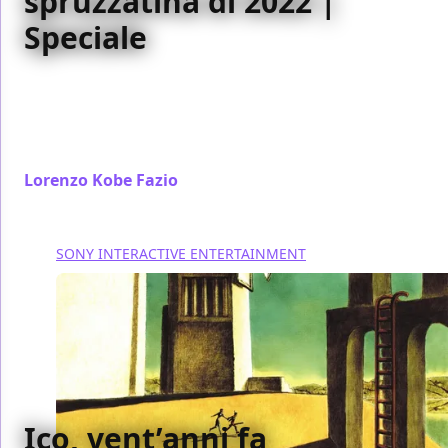
spruzzatina di 2022 |
Speciale
Il Nintendo Direct notturno del 24 settembre ha
mostrato molti giochi con una data d’uscita ben
definita, tranne che per un paio di eccellenti ed
attese eccezioni
Lorenzo Kobe Fazio
/ 24 set 2021
SONY INTERACTIVE ENTERTAINMENT
Ico, vent’anni fa