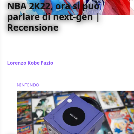
NBA 2K22, ora si può
parlare di next-gen |
Recensione
Vuoi per la grafica, vuoi per piccole novità alla
formula di gioco, NBA 2K22 è una delle migliori
iterazioni della saga degli ultimi anni
Lorenzo Kobe Fazio
/ 16 set 2021
NINTENDO