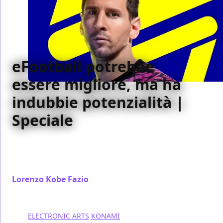
eFootball potrebbe
essere migliore, ma ha
indubbie potenzialità |
Speciale
Il debutto di eFootball non è stato dei migliori, ma la
piattaforma di Konami ha del potenziale: basterà per
contrastare l’ondata di meme?
Lorenzo Kobe Fazio
/ 06 ott 2021
ELECTRONIC ARTS
KONAMI