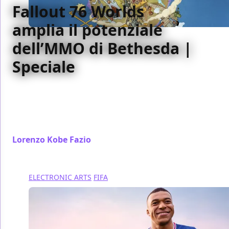
Fallout 76 Worlds
amplia il potenziale
dell’MMO di Bethesda |
Speciale
La nuova espansione di Fallout 76, Worlds, introduce
la possibilità di personalizzare i server privati,
feature utile per personalizzare al massimo
l’esperienza
Lorenzo Kobe Fazio
/ 08 ott 2021
ELECTRONIC ARTS
FIFA