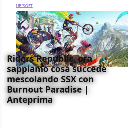
UBISOFT
Riders Republic, ora
sappiamo cosa succede
mescolando SSX con
Burnout Paradise |
Anteprima
Abbiamo provato in anteprima Riders Republic e
pensiamo abbia tutte le carte in regola per diventare
qualcosa di esaltante