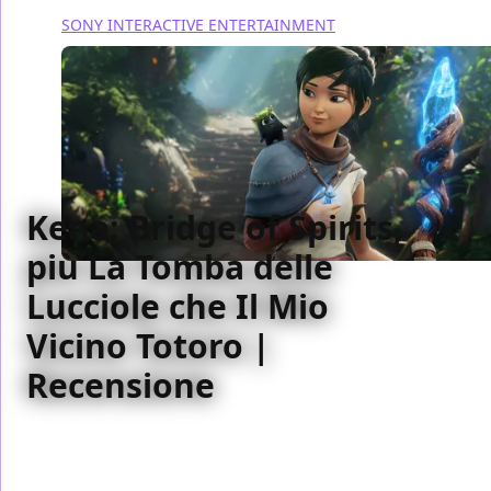
SONY INTERACTIVE ENTERTAINMENT
Kena: Bridge of Spirits,
più La Tomba delle
Lucciole che Il Mio
Vicino Totoro |
Recensione
Siamo rimasti piacevolmente sorpresi da Kena:
Bridge of Spirits, action adventure artisticamente
ispirato e dotato di un gameplay profondo