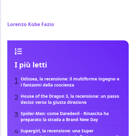
Director’s Cut, ha ben poco da invidiare
all’ambientazione principale del gioco Sony
Lorenzo Kobe Fazio
/ 25 ago 2021
I più letti
Odissea, la recensione: il multiforme ingegno e
i fantasmi della coscienza
House of the Dragon 3, la recensione: un passo
deciso verso la giusta direzione
Spider-Man: come Daredevil - Rinascita ha
preparato la strada a Brand New Day
Supergirl, la recensione: una Super