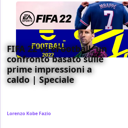
FIFA 22 vs eFootball, un
confronto basato sulle
prime impressioni a
caldo | Speciale
Nel giro di un paio di giorni hanno debuttato FIFA 22
e eFootball. Noi li stiamo provando scoprendone a
poco a poco le molte differenze
Lorenzo Kobe Fazio
/ 01 ott 2021