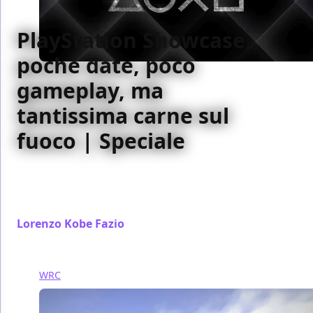
PlayStation Showcase,
poche date, poco
gameplay, ma
tantissima carne sul
fuoco | Speciale
Il PlayStation Showcase è stato un evento esaltante
e ben ritmato, il vero punto di partenza per
PlayStation 5
Lorenzo Kobe Fazio
/ 10 set 2021
WRC