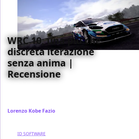
WRC 10, una più che
discreta iterazione
senza anima |
Recensione
WRC 10 non è affatto un pessimo racing. Soffre di
qualche difetto cronico, ma chi cerca un simulatore
impegnativo, avrà pane per i suoi denti
Lorenzo Kobe Fazio
/ 03 set 2021
ID SOFTWARE