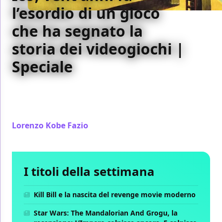
l’esordio di un gioco
che ha segnato la
storia dei videogiochi |
Speciale
Il 24 settembre del 2001 debuttava negli Stati Uniti
D’America l’indimenticabile Ico, capolavoro senza
tempo di Fumito Ueda
Lorenzo Kobe Fazio
/ 24 set 2021
I titoli della settimana
Kill Bill e la nascita del revenge movie moderno
Star Wars: The Mandalorian And Grogu, la