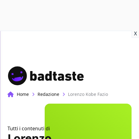
Recensioni
Format video
Marvel
Netflix
Disney+
Prime
X
Home
Redazione
Lorenzo Kobe Fazio
Tutti i contenuti di
Lorenzo