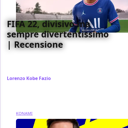
FIFA 22, divisivo ma
sempre divertentissimo
| Recensione
Meglio del predecessore, imperdibile per gli
appassionati di calcio, FIFA 22 è il primo passo del
brand nella next-gen
Lorenzo Kobe Fazio
/ 07 ott 2021
KONAMI