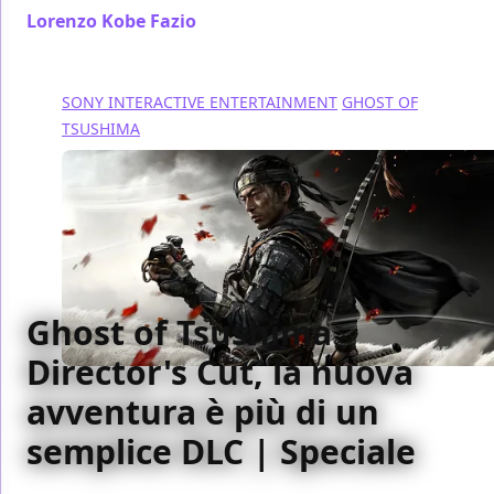
Lorenzo Kobe Fazio
/ 26 ago 2021
SONY INTERACTIVE ENTERTAINMENT
GHOST OF
TSUSHIMA
Ghost of Tsushima
Director's Cut, la nuova
avventura è più di un
semplice DLC | Speciale
L’isola di Iki, introdotta in Ghost of Tsushima