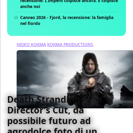
recensione: L’Impero colpisce ancora. E colpisce
anche noi
Cannes 2026 - Fjord, la recensione: la famiglia
nel fiordo
HIDEO KOJIMA
KOJIMA PRODUCTIONS
Death Stranding
Director’s Cut, da
possibile futuro ad
agrodolce foto di un