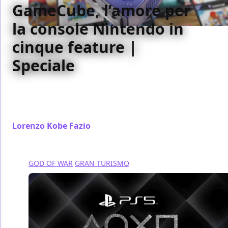
GameCube, l’amore per
la console Nintendo in
cinque feature |
Speciale
Il 14 settembre del 2001 esordiva in Giappone il
Game Cube, sfortunata ma indimenticabile console
Nintendo di cui celebriamo i 20 anni di vita
Lorenzo Kobe Fazio
/ 15 set 2021
GOD OF WAR
GRAN TURISMO