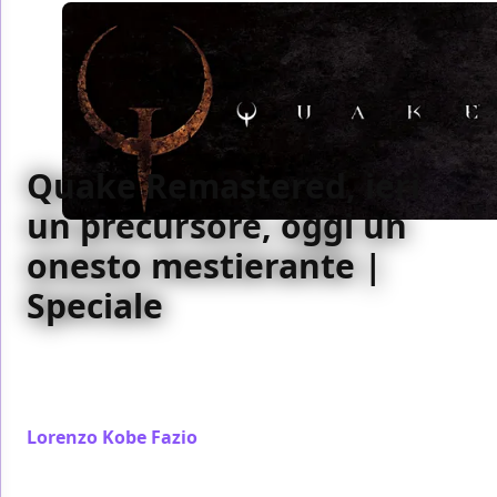
Quake Remastered, ieri
un precursore, oggi un
onesto mestierante |
Speciale
Dopo aver riproposto DOOM 64, id Software ha ben
pensato di concedere una vita extra anche a Quake,
per nostra grande fortuna
Lorenzo Kobe Fazio
/ 31 ago 2021