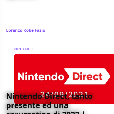
Death Stranding Director’s Cut mi ha fatto
riassaporare le sensazioni esperite durante il
lockdown e ora ho carpito ancor meglio il titolo di
Kojima
Lorenzo Kobe Fazio
/ 27 set 2021
NINTENDO
Nintendo Direct, tanto
presente ed una