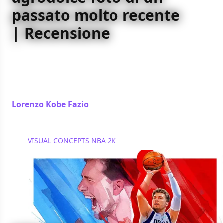
passato molto recente
| Recensione
Le piccole migliorie apportate e il pieno rispetto
della filosofia di fondo, rendono Death Stranding
Director’s Cut la versione migliore del gioco di
Kojima
Lorenzo Kobe Fazio
/ 23 set 2021
VISUAL CONCEPTS
NBA 2K