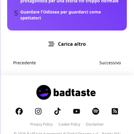
protagonista per una storia fin troppo normale
Guardare l'Odissea per guardarci come
spettatori
Carica altro
Precedente
Successivo
Privacy Policy
Cookie Policy
Disclaimer
© 2026 BadTaste.it proprietà di
Digital Dreams s.r.l.
- Partita IVA: