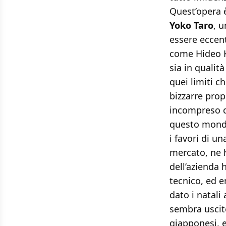
Quest’opera 
Yoko Taro
, 
essere eccent
come Hideo K
sia in qualit
quei limiti c
bizzarre prop
incompreso d
questo mondo
i favori di u
mercato, ne 
dell’azienda 
tecnico, ed e
dato i natali
sembra uscito
giapponesi, e