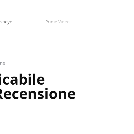
isney+
Prime Video
one
cabile
 Recensione