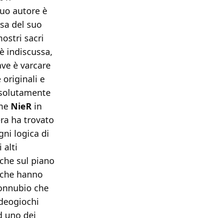
 suo autore è
sa del suo
ostri sacri
è indiscussa,
ave è varcare
 originali e
ssolutamente
ome
NieR
in
ra ha trovato
ni logica di
 alti
nche sul piano
n che hanno
connubio che
ideogiochi
d uno dei