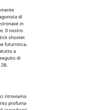
tamente
agonista di
astronave in
. Il nostro
tick shooter.
e futuristica,
atutto a
 seguito di
 2B,
ci ritroviamo
mento profuma