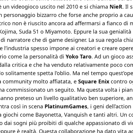
è un videogioco uscito nel 2010 e si chiama
NieR
. Il
un personaggio bizzarro che forse anche proprio a cau
rico non è riuscito ancora ad affermarsi a fianco di m
ojima, Suda 51 o Miyamoto. Eppure la sua genialità 
à di narratore che di game designer. La sua regola chi
he l’industria spesso impone ai creatori e creare opere
rio come la personalità di
Yoko Taro
. Ad un gioco a
alla critica e che ha venduto relativamente poco c
 solitamente spetta l’oblio. Ma nel tempo quest’ope
na community molto affiatata, e
Square Enix
contro og
ha commissionato un seguito. Ma questa volta i piani
hanno preteso un livello qualitativo ben superiore, a
ntra così in scena
PlatinumGames
, i geni dell’actio
 a giochi come Bayonetta, Vanquish e tanti altri. Un 
 dai sogni più proibiti di qualche appassionato di v
ppure è realtà. Questa collaborazione ha dato vita a