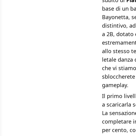
subito di
Pl
base di un ba
Bayonetta, s
distintivo, a
a 2B, dotato 
estremamente
allo stesso t
letale danza 
che vi stiamo
sbloccherete
gameplay.
Il primo live
a scaricarla s
La sensazion
completare in
per cento, c