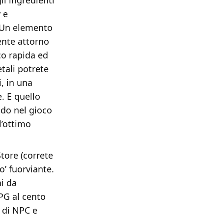
li ingredienti
 e
. Un elemento
ente attorno
co rapida ed
tali potrete
, in una
. E quello
ndo nel gioco
l’ottimo
Store (correte
o’ fuorviante.
i da
PG al cento
 di NPC e