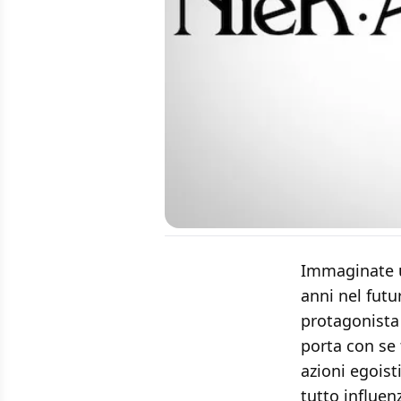
Immaginate u
anni nel fut
protagonista 
porta con se 
azioni egoist
tutto influen