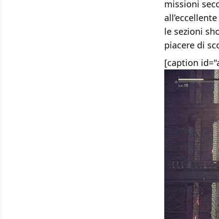
missioni sec
all’eccellent
le sezioni sho
piacere di sc
[caption id=