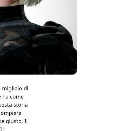
migliaio di
he ha come
uesta storia
 compiere
e giusto. Il
01.