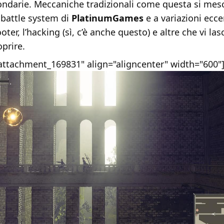
ondarie. Meccaniche tradizionali come questa si mes
e battle system di
PlatinumGames
e a variazioni ecc
oter, l’hacking (sì, c’è anche questo) e altre che vi las
oprire.
"attachment_169831" align="aligncenter" width="600"