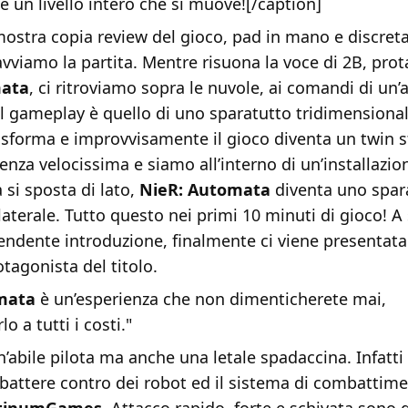
 un livello intero che si muove![/caption]
 mostra copia review del gioco, pad in mano e discre
vviamo la partita. Mentre risuona la voce di 2B, prot
mata
, ci ritroviamo sopra le nuvole, ai comandi di un’
l gameplay è quello di uno sparatutto tridimensionale
rasforma e improvvisamente il gioco diventa un twin s
enza velocissima e siamo all’interno di un’installazion
 si sposta di lato,
NieR: Automata
diventa uno spar
aterale. Tutto questo nei primi 10 minuti di gioco! A
endente introduzione, finalmente ci viene presentata
otagonista del titolo.
mata
è un’esperienza che non dimenticherete mai,
o a tutti i costi."
’abile pilota ma anche una letale spadaccina. Infatti 
battere contro dei robot ed il sistema di combatti