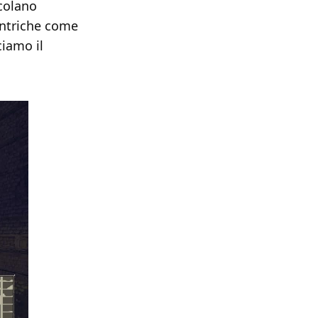
colano
entriche come
ciamo il
]