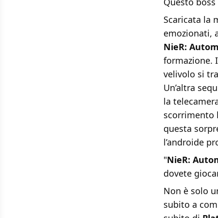
Questo boss è
Scaricata la
emozionati, a
NieR: Auto
formazione. I
velivolo si t
Un’altra sequ
la telecamera
scorrimento l
questa sorpr
l’androide pr
"
NieR: Auto
dovete giocarl
Non è solo un
subito a com