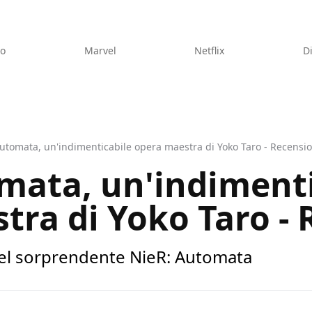
eo
Marvel
Netflix
D
utomata, un'indimenticabile opera maestra di Yoko Taro - Recensi
mata, un'indimenti
tra di Yoko Taro -
del sorprendente NieR: Automata