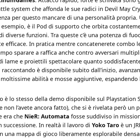
atinumGames
. Attacco rapido, forte e schivata sono g
ttle system che affonda le sue radici in Devil May Cry
enza per questo mancare di una personalità propria
d esempio, è il Pod di supporto che orbita costantem
di diverse funzioni. Tra queste c’è una potenza di fuo
 efficace. In pratica mentre concatenerete combo le
empo sparare a raffica anche contro avversari multipli
di lame e proiettili spettacolare quanto soddisfacente
 raccontando è disponibile subito dall’inizio, avanza
 moltissime abilità e mosse aggiuntive, espandendo 
llo è lo stesso della demo disponibile sul Playstation 
e non l’avete ancora fatto), che si è rivelata però un p
e era che
NieR: Automata
fosse suddiviso in mission
 successione. In realtà il lavoro di
Yoko Taro
è un JR
on una mappa di gioco liberamente esplorabile densa