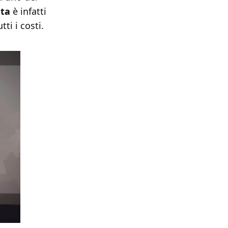
ta
è infatti
ti i costi.
]