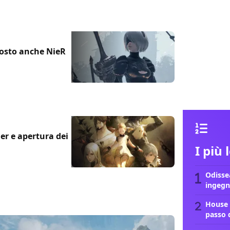
agosto anche NieR
er e apertura dei
I più 
Odissea
ingegn
House 
passo 