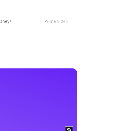
isney+
Prime Video