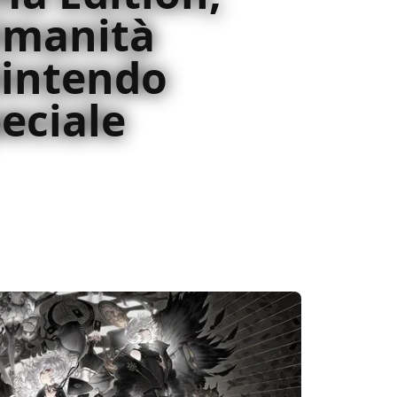
'Umanità
Nintendo
eciale
n, non avete seriamente più scuse per
mata e di Yoko Taro