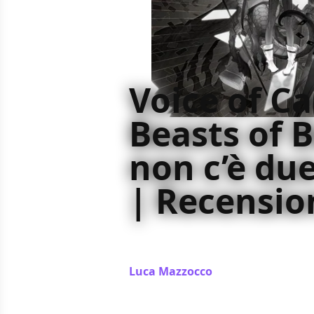
Voice of Ca
Beasts of 
non c’è due
| Recensio
Voice of Cards: The Beasts of Burd
capitoli, senza portare alcuna novit
Luca Mazzocco
/ 25 set 2022