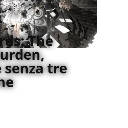
rds: The
Burden,
 senza tre
ne
en continua sulla scia dei due precedenti
à alla serie