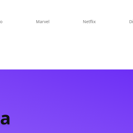
eo
Marvel
Netflix
D
a