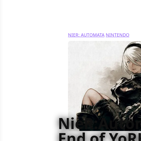
NIER: AUTOMATA
NINTENDO
NieR:Auto
End of YoR