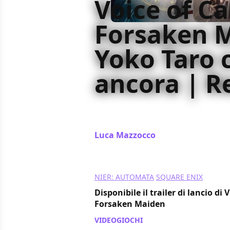
Voice of Ca
Forsaken 
Yoko Taro 
ancora | R
Dopo il primo (splendido) capitolo,
e Nintendo Switch con The Forsak
Luca Mazzocco
/ 23 feb 2022
NIER: AUTOMATA
SQUARE ENIX
Disponibile il trailer di lancio di 
Forsaken Maiden
VIDEOGIOCHI
/ 17 feb 2022