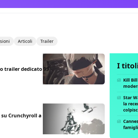
sioni
Articoli
Trailer
I tito
 trailer dedicato 9S
Kill Bi
moder
Star W
la rece
colpis
 su Crunchyroll a
Cannes 
famigli