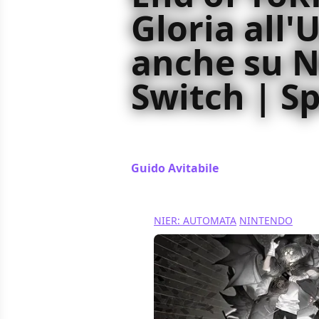
Gloria all
anche su 
Switch | Sp
Con la The End of the YoRHa Editio
avvicinarvi al mondo di NieR: Auto
Guido Avitabile
/ 17 ott 2022
NIER: AUTOMATA
NINTENDO