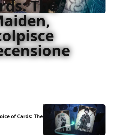
rds: The
Maiden,
colpisce
ecensione
 Voice of Cards torna su PC, PlayStation 4
en Maiden
Voice of Cards: The