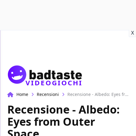
Recensioni
Format video
Marvel
Netflix
Disney+
Prime
X
VIDEOGIOCHI
Home
Recensioni
Recensione - Albedo: Eyes from Outer Space
Recensione - Albedo:
Eyes from Outer
Space