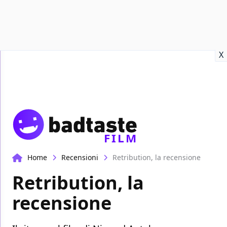
Recensioni
Format video
Marvel
Netflix
Disney+
Prime
X
FILM
Home
Recensioni
Retribution, la recensione
Retribution, la
recensione