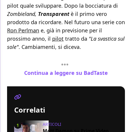
pilot quale sviluppare. Dopo la bocciatura di
Zombieland,
Transparent
è il primo vero
prodotto da ricordare. Nel futuro una serie con
Ron Perlman
e, già in previsione per il
prossimo anno, il
pilot
tratto da
"La svastica sul
sole"
. Cambiamenti, si diceva.
Continua a leggere su BadTaste
Correlati
ARTICOLI
1
Matt Damon su Prime Video,