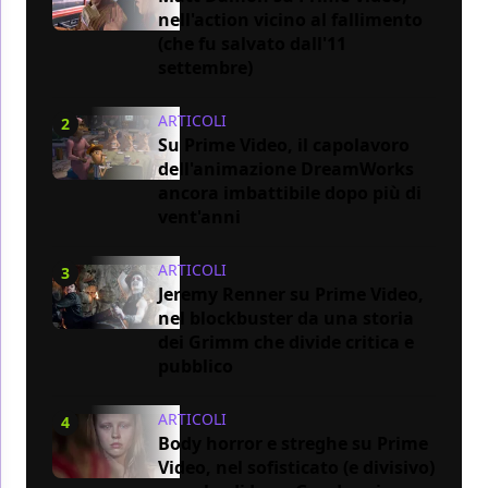
nell'action vicino al fallimento
(che fu salvato dall'11
settembre)
ARTICOLI
2
Su Prime Video, il capolavoro
dell'animazione DreamWorks
ancora imbattibile dopo più di
vent'anni
ARTICOLI
3
Jeremy Renner su Prime Video,
nel blockbuster da una storia
dei Grimm che divide critica e
pubblico
ARTICOLI
4
Body horror e streghe su Prime
Video, nel sofisticato (e divisivo)