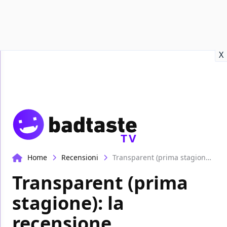
Recensioni
Format video
Marvel
Netflix
Disney+
Prime
X
TV
Home
Recensioni
Transparent (prima stagione): la recensione
Transparent (prima
stagione): la
recensione