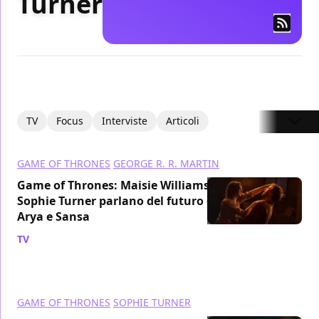
Turner
TV
Focus
Interviste
Articoli
GAME OF THRONES
GEORGE R. R. MARTIN
Game of Thrones: Maisie Williams e
Sophie Turner parlano del futuro di
Arya e Sansa
TV
/ 20 giu 2015
GAME OF THRONES
SOPHIE TURNER