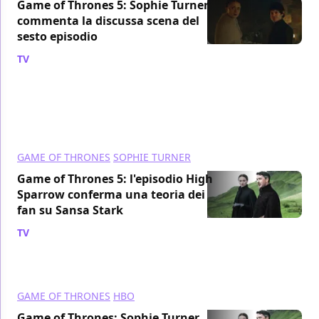
Game of Thrones 5: Sophie Turner
commenta la discussa scena del
sesto episodio
TV
/ 24 mag 2015
GAME OF THRONES
SOPHIE TURNER
Game of Thrones 5: l'episodio High
Sparrow conferma una teoria dei
fan su Sansa Stark
TV
/ 29 apr 2015
GAME OF THRONES
HBO
Game of Thrones: Sophie Turner