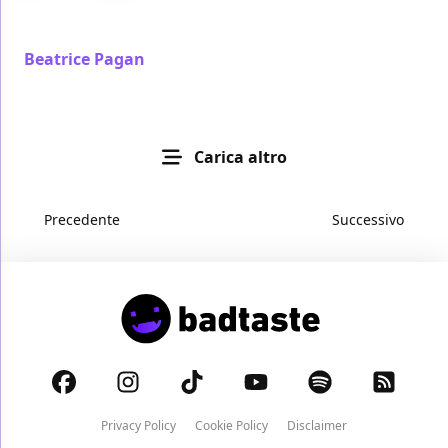
In vendita quattro poster dedicati alle protagoniste
della serie
Beatrice Pagan
/ 08 ott 2013
Carica altro
Precedente
Successivo
Privacy Policy
Cookie Policy
Disclaimer