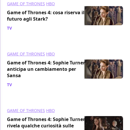
GAME OF THRONES
HBO
Game of Thrones 4: cosa riserva il
futuro agli Stark?
TV
/ 02 apr 2014
GAME OF THRONES
HBO
Game of Thrones 4: Sophie Turner
anticipa un cambiamento per
Sansa
TV
/ 02 apr 2014
GAME OF THRONES
HBO
Game of Thrones 4: Sophie Turner
rivela qualche curiosità sulle