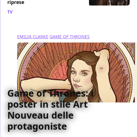
riprese
TV
/ 08 dic 2013
EMILIA CLARKE
GAME OF THRONES
Game of Thrones: i
poster in stile Art
Nouveau delle
protagoniste