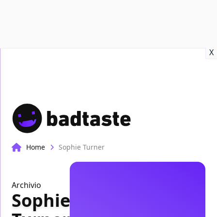
Recensioni
Format video
Marvel
Netflix
Disney+
Prime
X
Home
Sophie Turner
Archivio
Sophie