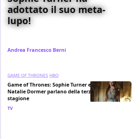
adottato il suo meta-
lupo!
L'attrice di Game of Thrones ha adottato il cane che
interpretava il suo meta-lupo nella serie...
Andrea Francesco Berni
/ 21 ago 2013
GAME OF THRONES
HBO
Game of Thrones: Sophie Turner e
Natalie Dormer parlano della terza
stagione
TV
/ 25 mar 2013