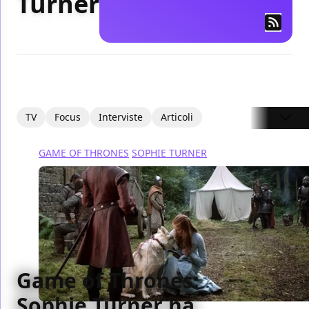
Turner
TV
Focus
Interviste
Articoli
GAME OF THRONES
SOPHIE TURNER
Game of Thrones:
Sophie Turner ha