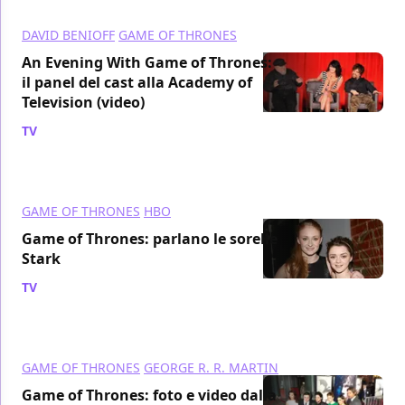
DAVID BENIOFF
GAME OF THRONES
An Evening With Game of Thrones:
il panel del cast alla Academy of
Television (video)
TV
/ 21 mar 2013
GAME OF THRONES
HBO
Game of Thrones: parlano le sorelle
Stark
TV
/ 21 mar 2013
GAME OF THRONES
GEORGE R. R. MARTIN
Game of Thrones: foto e video dalla