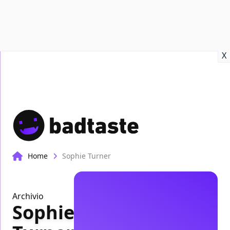
Recensioni
Format video
Marvel
Netflix
Disney+
Prime
X
Home
Sophie Turner
Archivio
Sophie