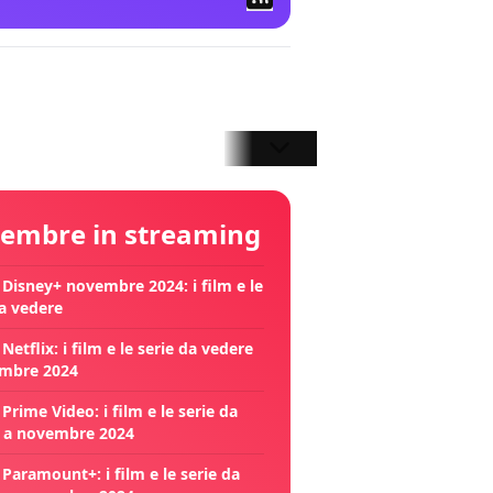
embre in streaming
 Disney+ novembre 2024: i film e le
da vedere
Netflix: i film e le serie da vedere
mbre 2024
Prime Video: i film e le serie da
 a novembre 2024
Paramount+: i film e le serie da