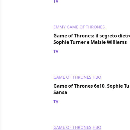
TV
/ 20 set 2016
EMMY
GAME OF THRONES
Game of Thrones: il segreto dietr
Sophie Turner e Maisie Williams
TV
/ 19 set 2016
GAME OF THRONES
HBO
Game of Thrones 6x10, Sophie Tur
Sansa
TV
/ 29 giu 2016
GAME OF THRONES
HBO