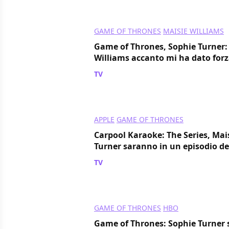
GAME OF THRONES
MAISIE WILLIAMS
Game of Thrones, Sophie Turner:
Williams accanto mi ha dato for
TV
/ 06 mag 2017
APPLE
GAME OF THRONES
Carpool Karaoke: The Series, Mai
Turner saranno in un episodio d
TV
/ 13 mar 2017
GAME OF THRONES
HBO
Game of Thrones: Sophie Turner s