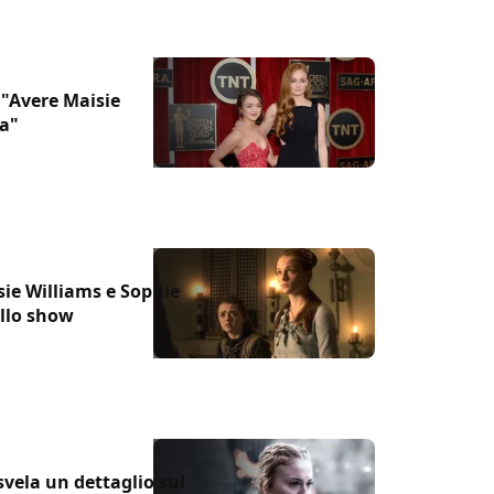
 "Avere Maisie
za"
sie Williams e Sophie
ello show
vela un dettaglio sul