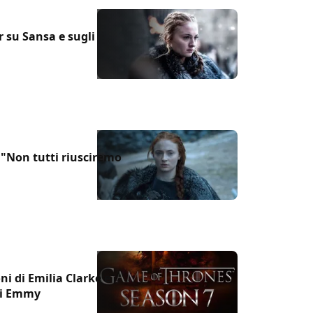
 su Sansa e sugli
 "Non tutti riusciremo
ni di Emilia Clarke e
gli Emmy