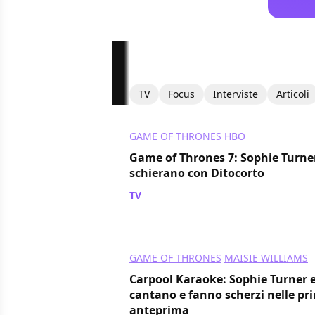
TV
Focus
Interviste
Articoli
GAME OF THRONES
HBO
Game of Thrones 7: Sophie Turner 
schierano con Ditocorto
TV
/ 04 set 2017
GAME OF THRONES
MAISIE WILLIAMS
Carpool Karaoke: Sophie Turner e
cantano e fanno scherzi nelle pr
anteprima