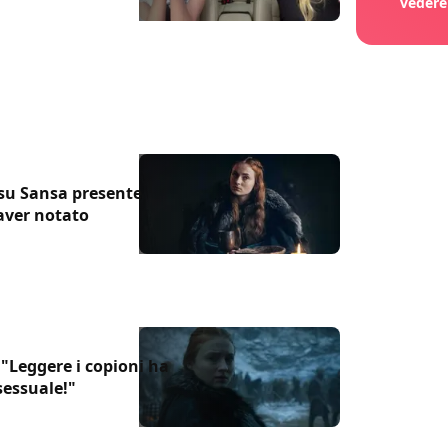
vedere
 su Sansa presente
aver notato
"Leggere i copioni ha
sessuale!"