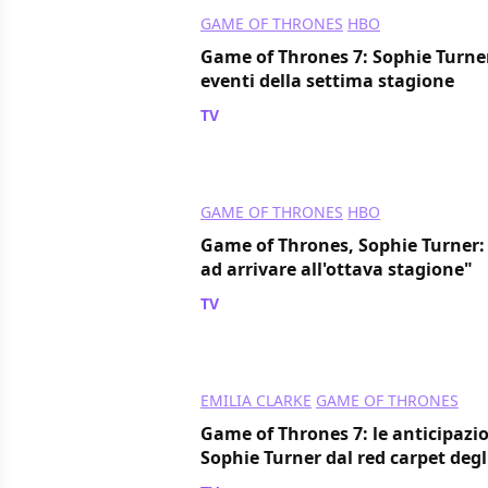
GAME OF THRONES
HBO
Game of Thrones 7: Sophie Turner
eventi della settima stagione
TV
/ 01 dic 2016
GAME OF THRONES
HBO
Game of Thrones, Sophie Turner:
ad arrivare all'ottava stagione"
TV
/ 21 set 2016
EMILIA CLARKE
GAME OF THRONES
Game of Thrones 7: le anticipazio
Sophie Turner dal red carpet de