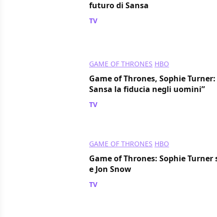
futuro di Sansa
TV
/ 14 feb 2017
GAME OF THRONES
HBO
Game of Thrones, Sophie Turner: 
Sansa la fiducia negli uomini”
TV
/ 07 dic 2016
GAME OF THRONES
HBO
Game of Thrones: Sophie Turner 
e Jon Snow
TV
/ 05 dic 2016