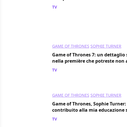
TV
/ 21 ago 2017
GAME OF THRONES
SOPHIE TURNER
Game of Thrones 7: un dettaglio
nella première che potreste non 
TV
/ 19 lug 2017
GAME OF THRONES
SOPHIE TURNER
Game of Thrones, Sophie Turner: 
contribuito alla mia educazione 
TV
/ 03 lug 2017