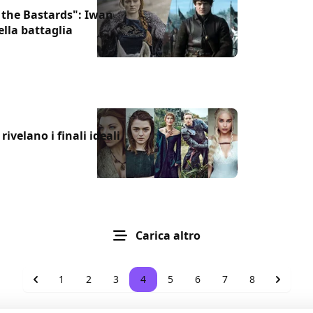
 the Bastards": Iwan
ella battaglia
rivelano i finali ideali
Carica altro
1
2
3
4
5
6
7
8