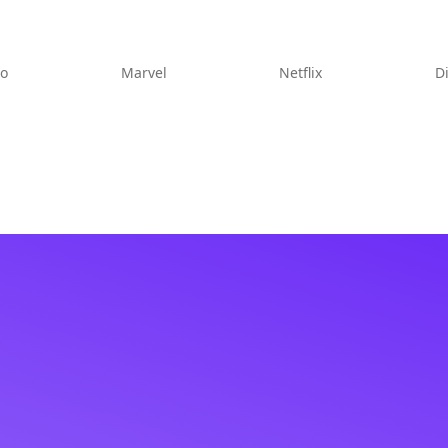
eo
Marvel
Netflix
D