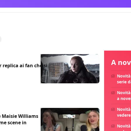
A nov
replica ai fan che si
Novità
serie 
Novità 
a nove
Novità 
vedere
 Maisie Williams
ime scene in
Novità 