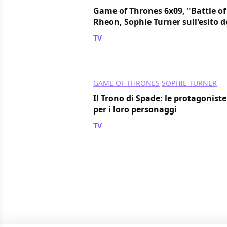
Game of Thrones 6x09, "Battle of
Rheon, Sophie Turner sull'esito d
TV
/ 20 giu 2016
GAME OF THRONES
SOPHIE TURNER
Il Trono di Spade: le protagoniste 
per i loro personaggi
TV
/ 04 giu 2016