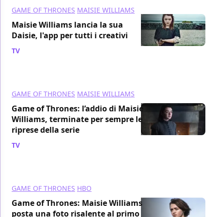
GAME OF THRONES
MAISIE WILLIAMS
Maisie Williams lancia la sua
Daisie, l'app per tutti i creativi
TV
/ 05 ago 2018
GAME OF THRONES
MAISIE WILLIAMS
Game of Thrones: l’addio di Maisie
Williams, terminate per sempre le
riprese della serie
TV
/ 07 lug 2018
GAME OF THRONES
HBO
Game of Thrones: Maisie Williams
posta una foto risalente al primo