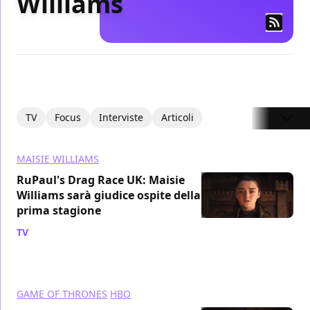
Williams
TV
Focus
Interviste
Articoli
MAISIE WILLIAMS
RuPaul's Drag Race UK: Maisie
Williams sarà giudice ospite della
prima stagione
TV
/ 20 mag 2019
GAME OF THRONES
HBO