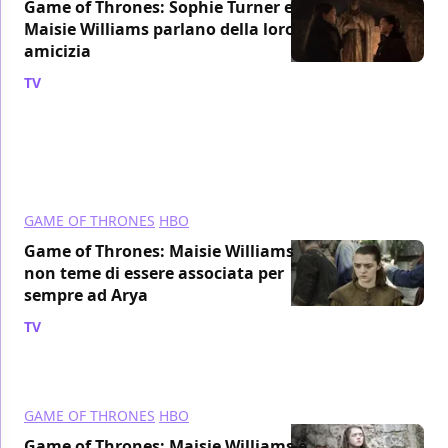
Game of Thrones: Sophie Turner e
Maisie Williams parlano della loro
amicizia
TV
/ 03 mar 2019
GAME OF THRONES
HBO
Game of Thrones: Maisie Williams
non teme di essere associata per
sempre ad Arya
TV
/ 03 feb 2019
GAME OF THRONES
HBO
Game of Thrones: Maisie Williams è