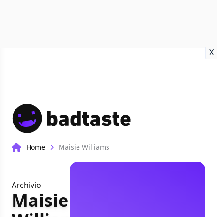
Recensioni
Format video
Marvel
Netflix
Disney+
Prime
X
Home
Maisie Williams
Archivio
Maisie