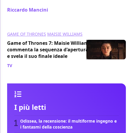
metà della settima stagione di Game of Thrones?
Riccardo Mancini
/ 13 ago 2017
GAME OF THRONES
MAISIE WILLIAMS
Game of Thrones 7: Maisie Williams
commenta la sequenza d'apertura
e svela il suo finale ideale
TV
/ 17 lug 2017
I più letti
Odissea, la recensione: il multiforme ingegno e
i fantasmi della coscienza