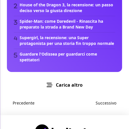
House of the Dragon 3, la recensione: un passo
deciso verso la giusta direzione
Spider-Man: come Daredevil - Rinascita ha
preparato la strada a Brand New Day
Supergirl, la recensione: una Super
protagonista per una storia fin troppo normale
Guardare l'Odissea per guardarci come
spettatori
Carica altro
Precedente
Successivo