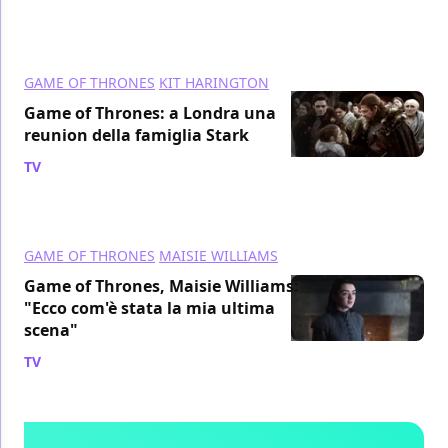
GAME OF THRONES
KIT HARINGTON
Game of Thrones: a Londra una
reunion della famiglia Stark
TV
/ 29 ott 2018
GAME OF THRONES
MAISIE WILLIAMS
Game of Thrones, Maisie Williams:
"Ecco com'è stata la mia ultima
scena"
TV
/ 18 ott 2018