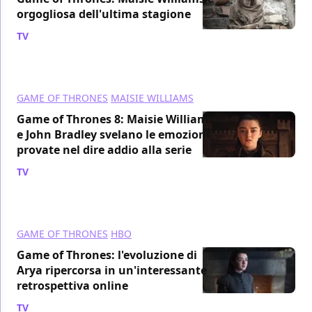
orgogliosa dell'ultima stagione
TV
/ 27 gen 2019
GAME OF THRONES
MAISIE WILLIAMS
Game of Thrones 8: Maisie Williams
e John Bradley svelano le emozioni
provate nel dire addio alla serie
TV
/ 07 dic 2018
GAME OF THRONES
HBO
Game of Thrones: l'evoluzione di
Arya ripercorsa in un'interessante
retrospettiva online
TV
/ 23 nov 2018