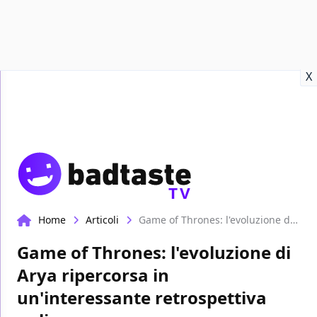
Recensioni
Format video
Marvel
Netflix
Disney+
Prime
X
TV
Home
Articoli
Game of Thrones: l'evoluzione di Arya ripercorsa in un'interessante retrospettiva online
Game of Thrones: l'evoluzione di
Arya ripercorsa in
un'interessante retrospettiva