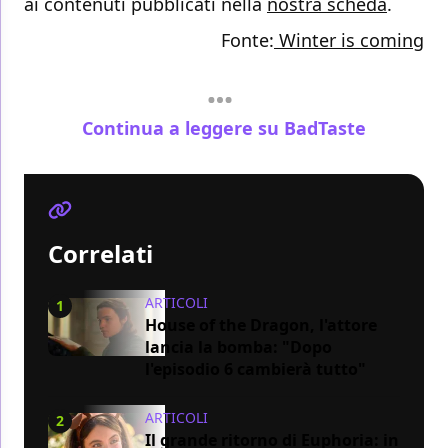
ai contenuti pubblicati nella
nostra scheda
.
Fonte:
Winter is coming
Continua a leggere su BadTaste
Correlati
ARTICOLI
1
House of the Dragon, l'attore
lancia la bomba: "Dopo
l'episodio 6 cambierà tutto"
ARTICOLI
2
Il grande ritorno di Euphoria: in