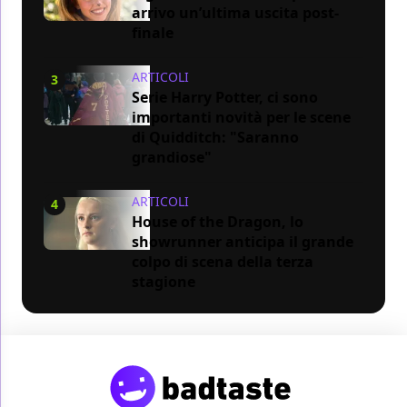
arrivo un’ultima uscita post-
finale
ARTICOLI
3
Serie Harry Potter, ci sono
importanti novità per le scene
di Quidditch: "Saranno
grandiose"
ARTICOLI
4
House of the Dragon, lo
showrunner anticipa il grande
colpo di scena della terza
stagione