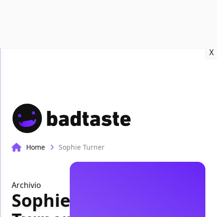
Recensioni
Format video
Marvel
Netflix
Disney+
Prime
X
Home
Sophie Turner
Archivio
Sophie