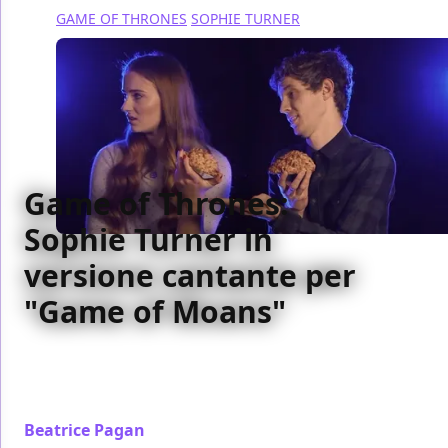
GAME OF THRONES
SOPHIE TURNER
Game of Thrones:
Sophie Turner in
versione cantante per
"Game of Moans"
L'attrice Sophie Turner interpreta insieme al DJ Matt
Edmondson un simpatico duetto parodia di Game of
Thrones intitolato Game of Moans
Beatrice Pagan
/ 09 apr 2014