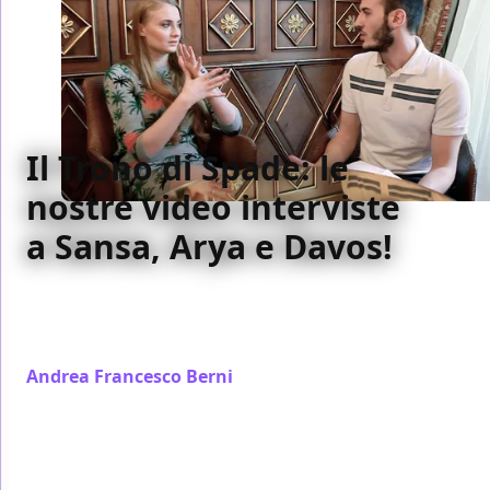
Il Trono di Spade: le
nostre video interviste
a Sansa, Arya e Davos!
Questa sera Il Trono di Spade debutterà in Italia, su
Sky Atlantic: ecco le nostre interviste a Sansa, Arya e
Davos!
Andrea Francesco Berni
/ 09 apr 2014