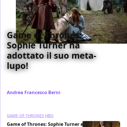
Game of Thrones:
Sophie Turner ha
adottato il suo meta-
lupo!
L'attrice di Game of Thrones ha adottato il cane che
interpretava il suo meta-lupo nella serie...
Andrea Francesco Berni
/ 21 ago 2013
GAME OF THRONES
HBO
Game of Thrones: Sophie Turner e