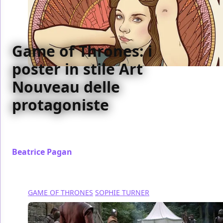
Game of Thrones: i
poster in stile Art
Nouveau delle
protagoniste
In vendita quattro poster dedicati alle protagoniste
della serie
Beatrice Pagan
/ 08 ott 2013
GAME OF THRONES
SOPHIE TURNER