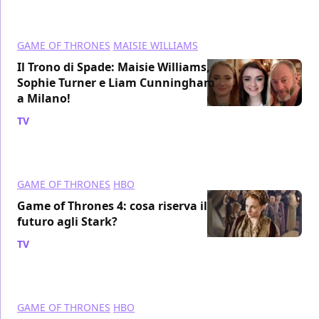
GAME OF THRONES
MAISIE WILLIAMS
Il Trono di Spade: Maisie Williams,
Sophie Turner e Liam Cunningham
a Milano!
TV
/ 03 apr 2014
GAME OF THRONES
HBO
Game of Thrones 4: cosa riserva il
futuro agli Stark?
TV
/ 02 apr 2014
GAME OF THRONES
HBO