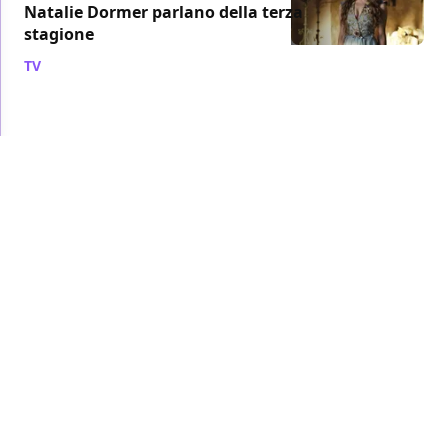
Natalie Dormer parlano della terza
stagione
TV
/ 25 mar 2013
DAVID BENIOFF
GAME OF THRONES
An Evening With Game of Thrones:
il panel del cast alla Academy of
Television (video)
TV
/ 21 mar 2013
GAME OF THRONES
HBO
Game of Thrones: parlano le sorelle
Stark
TV
/ 21 mar 2013