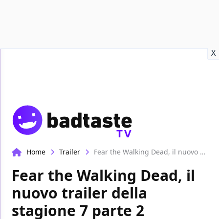
Recensioni
Format video
Marvel
Netflix
Disney+
Prime
X
TV
Home
Trailer
Fear the Walking Dead, il nuovo trailer della stagione 7 parte 2
Fear the Walking Dead, il
nuovo trailer della
stagione 7 parte 2