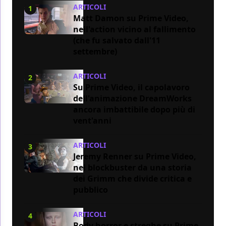
ARTICOLI
1
Matt Damon su Prime Video,
nell'action vicino al fallimento
(che fu salvato dall'11
settembre)
ARTICOLI
2
Su Prime Video, il capolavoro
dell'animazione DreamWorks
ancora imbattibile dopo più di
vent'anni
ARTICOLI
3
Jeremy Renner su Prime Video,
nel blockbuster da una storia
dei Grimm che divide critica e
pubblico
ARTICOLI
4
Body horror e streghe su Prime