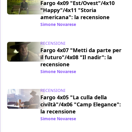
Fargo 4x09 "Est/Ovest"/4x10
"Happy"/4x11 "Storia
americana": la recensione
Simone Novarese
/ 15 dic 2020
RECENSIONI
Fargo 4x07 "Metti da parte per
il futuro"/4x08 "Il nadir": la
recensione
Simone Novarese
/ 09 dic 2020
RECENSIONI
Fargo 4x05 "La culla della
civiltà"/4x06 "Camp Elegance":
la recensione
Simone Novarese
/ 03 dic 2020