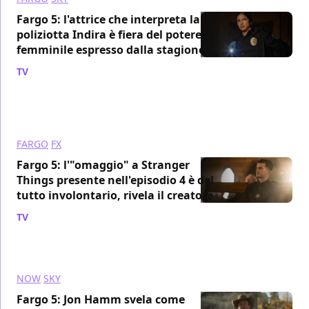
Fargo 5: l'attrice che interpreta la
poliziotta Indira è fiera del potere
femminile espresso dalla stagione
TV
/ 25 dic 2023
FARGO
FX
Fargo 5: l'"omaggio" a Stranger
Things presente nell'episodio 4 è del
tutto involontario, rivela il creatore
TV
/ 10 dic 2023
NOW
SKY
Fargo 5: Jon Hamm svela come