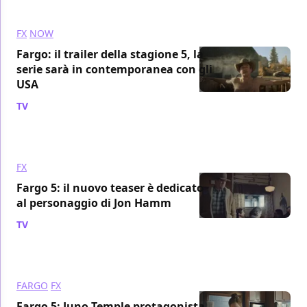
FX
NOW
Fargo: il trailer della stagione 5, la
serie sarà in contemporanea con gli
USA
TV
/ 25 ott 2023
FX
Fargo 5: il nuovo teaser è dedicato
al personaggio di Jon Hamm
TV
/ 28 set 2023
FARGO
FX
Fargo 5: Juno Temple protagonista