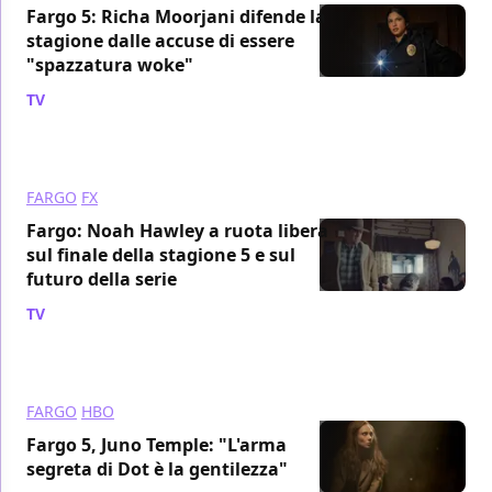
Fargo 5: Richa Moorjani difende la
stagione dalle accuse di essere
"spazzatura woke"
TV
/ 02 feb 2024
FARGO
FX
Fargo: Noah Hawley a ruota libera
sul finale della stagione 5 e sul
futuro della serie
TV
/ 21 gen 2024
FARGO
HBO
Fargo 5, Juno Temple: "L'arma
segreta di Dot è la gentilezza"