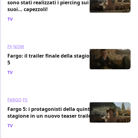
sono stati realizzati i piercing sui
suoi... capezzoli!
TV
/ 22 nov 2023
FX
NOW
Fargo: il trailer finale della stagione
5
TV
/ 08 nov 2023
FARGO
FX
Fargo 5: i protagonisti della quinta
stagione in un nuovo teaser trailer
TV
/ 04 nov 2023