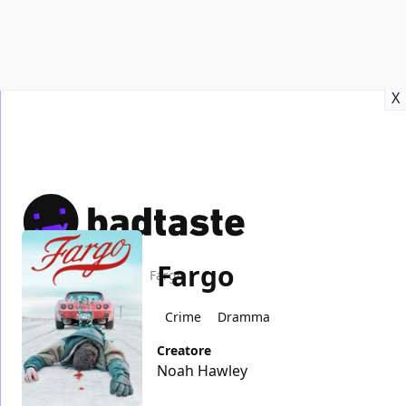
Recensioni
Format video
Marvel
Netflix
Disney+
Prime
X
Fargo
Home
TV
Fargo
Crime
Dramma
Creatore
Noah Hawley