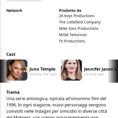
Network
Prodotto da
26 Keys Productions
The Littlefield Company
Mike Zoss Productions
MGM Television
FX Productions
Cast
Juno Temple
Jennifer Jason L
Dorothy 'Dot' Lyon
Lorraine Lyon
Trama
Una serie antologica, ispirata all'omonimo film del
1996. In ogni stagione, nuovi personaggi vengono
coinvolti nelle indagini per omicidio in diverse città
del Midwest, con crimini apparentemente non