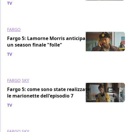
TV
/ 19 gen 2024
FARGO
Fargo 5: Lamorne Morris anticipa
un season finale "folle"
TV
/ 11 gen 2024
FARGO
SKY
Fargo 5: come sono state realizzate
le marionette dell'episodio 7
TV
/ 28 dic 2023
FARGO
SKY