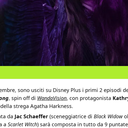
embre, sono usciti su Disney Plus i primi 2 episodi de
long
, spin off di
WandaVision
, con protagonista
Kathr
 della strega Agatha Harkness.
ata da
Jac Schaeffer
(sceneggiatrice di
Black Widow
o
ta a
Scarlet Witch
) sarà composta in tutto da 9 puntat