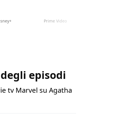
isney+
Prime Video
 degli episodi
rie tv Marvel su Agatha