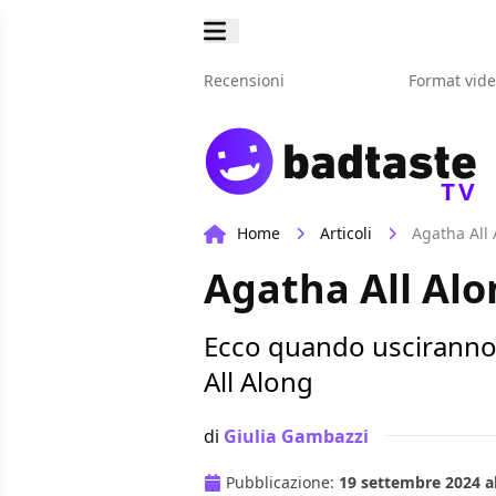
Recensioni
Format vid
TV
Home
Articoli
Agatha All 
Agatha All Alon
Ecco quando usciranno s
All Along
di
Giulia Gambazzi
Pubblicazione:
19 settembre 2024 al