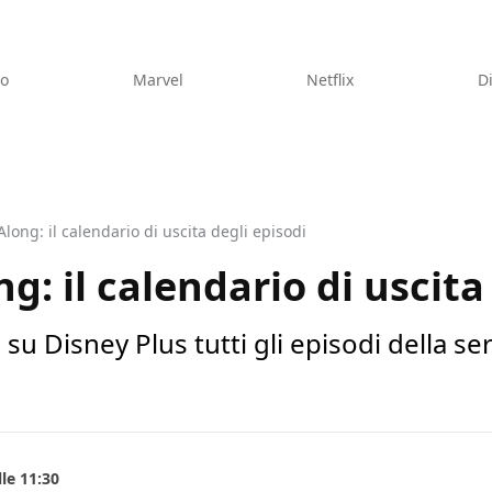
eo
Marvel
Netflix
D
Along: il calendario di uscita degli episodi
g: il calendario di uscita
u Disney Plus tutti gli episodi della se
le 11:30