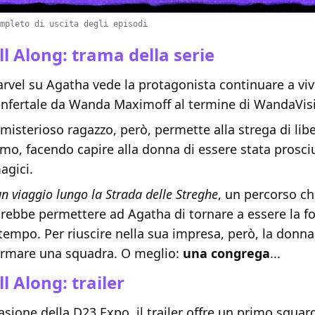
mpleto di uscita degli episodi
l Along: trama della serie
arvel su Agatha vede la protagonista continuare a viv
infertale da Wanda Maximoff al termine di WandaVis
n misterioso ragazzo, però, permette alla strega di libe
imo, facendo capire alla donna di essere stata prosci
agici.
un viaggio lungo la Strada delle Streghe
, un percorso c
rebbe permettere ad Agatha di tornare a essere la fo
tempo. Per riuscire nella sua impresa, però, la donna
ormare una squadra. O meglio:
una congrega
...
l Along: trailer
asione della D23 Expo, il trailer offre un primo sguard