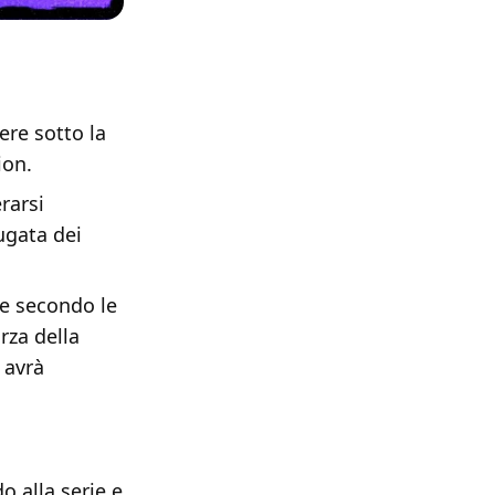
ere sotto la
ion.
rarsi
ugata dei
he secondo le
rza della
 avrà
o alla serie e