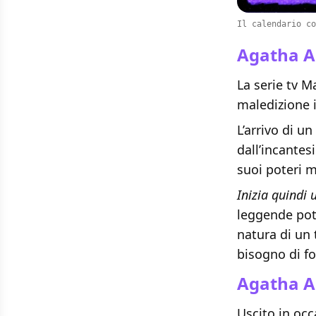
Il calendario co
Agatha Al
La serie tv M
maledizione 
L’arrivo di u
dall’incantes
suoi poteri m
Inizia quindi 
leggende pot
natura di un 
bisogno di f
Agatha Al
Uscito in occ