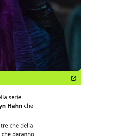
lla serie
yn Hahn
che
ltre che della
e che daranno