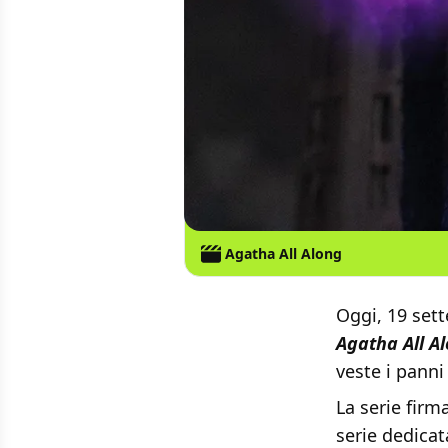
Agatha All Along
Oggi, 19 sett
Agatha All A
veste i panni
La serie firm
serie dedica