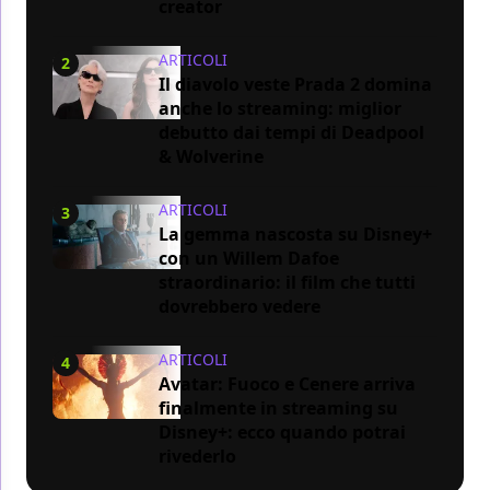
creator
ARTICOLI
2
Il diavolo veste Prada 2 domina
anche lo streaming: miglior
debutto dai tempi di Deadpool
& Wolverine
ARTICOLI
3
La gemma nascosta su Disney+
con un Willem Dafoe
straordinario: il film che tutti
dovrebbero vedere
ARTICOLI
4
Avatar: Fuoco e Cenere arriva
finalmente in streaming su
Disney+: ecco quando potrai
rivederlo