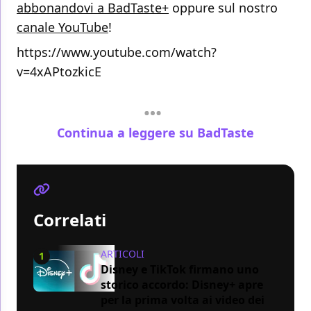
abbonandovi a BadTaste+
oppure sul nostro
canale YouTube
!
https://www.youtube.com/watch?
v=4xAPtozkicE
Continua a leggere su BadTaste
Correlati
ARTICOLI
1
Disney e TikTok firmano uno
storico accordo: Disney+ apre
per la prima volta ai video dei