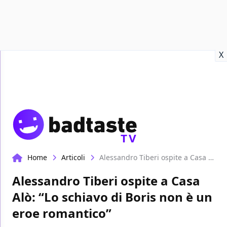
Recensioni
Format video
Marvel
Netflix
Disney+
Prime
X
TV
Home
Articoli
Alessandro Tiberi ospite a Casa Alò: “Lo schiavo di Boris non è un eroe romantico”
Alessandro Tiberi ospite a Casa
Alò: “Lo schiavo di Boris non è un
eroe romantico”